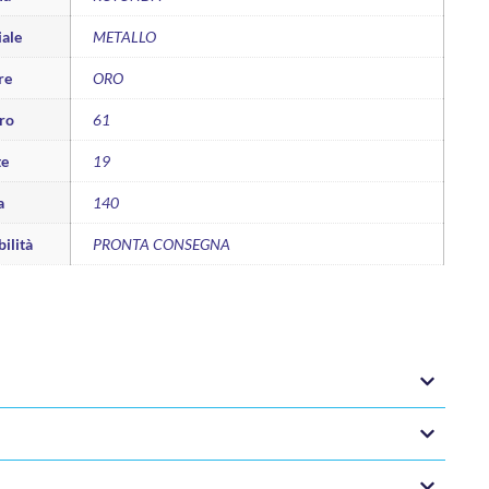
ale
METALLO
re
ORO
ro
61
te
19
a
140
ilità
PRONTA CONSEGNA