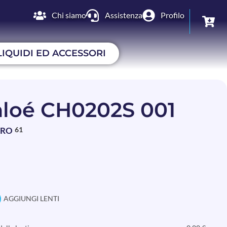
Chi siamo
Assistenza
Profilo
LIQUIDI ED ACCESSORI
loé CH0202S 001
BRO
61
AGGIUNGI LENTI