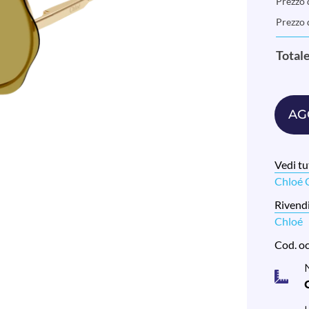
Prezzo d
Prezzo 
Total
AG
Vedi tut
Chloé
Rivendi
Chloé
Cod. o