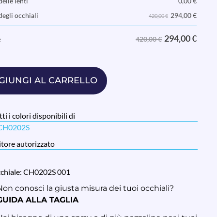
elle lenti
0,00
€
294,00
€
degli occhiali
420,00 €
294,00
€
e
420,00 €
GIUNGI AL CARRELLO
ti i colori disponibili di
 CH0202S
tore autorizzato
cchiale: CH0202S 001
Non conosci la giusta misura dei tuoi occhiali?
GUIDA ALLA TAGLIA