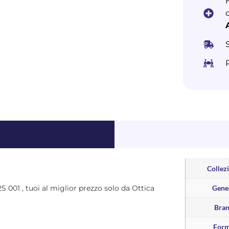
Collez
2S 001 , tuoi al miglior prezzo solo da Ottica
Gene
Bra
For