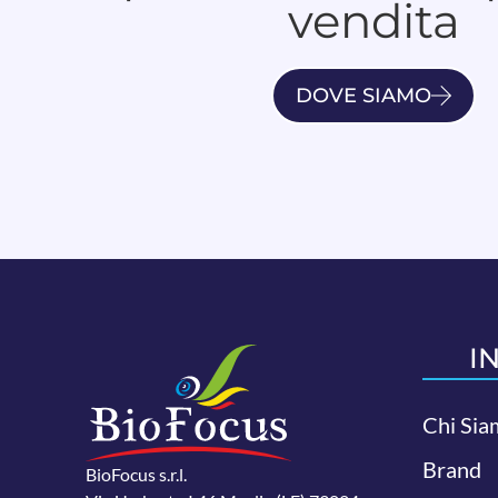
vendita
DOVE SIAMO
I
Chi Sia
Brand
BioFocus s.r.l.