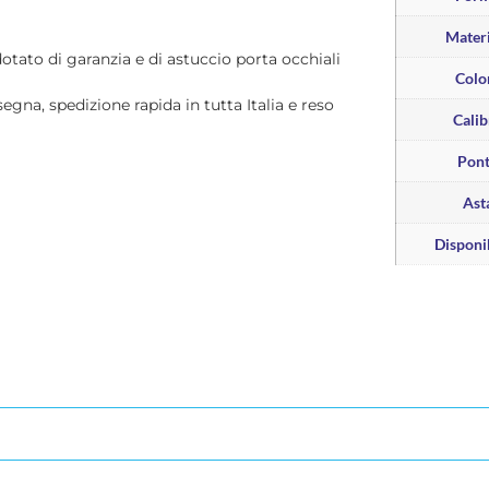
Materi
dotato di garanzia e di astuccio porta occhiali
Colo
segna, spedizione rapida in tutta Italia e reso
Calib
Pon
Ast
Disponib