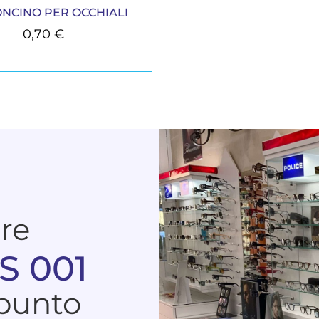
NCINO PER OCCHIALI
0,70
€
are
S 001
 punto