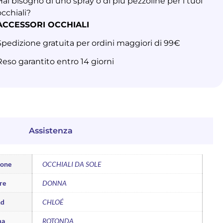
Hai bisogno di uno spray o di più pezzoline per i tuoi
occhiali?
ACCESSORI OCCHIALI
Spedizione gratuita per ordini maggiori di 99€
Reso garantito entro 14 giorni
Assistenza
ione
OCCHIALI DA SOLE
re
DONNA
nd
CHLOÉ
ma
ROTONDA