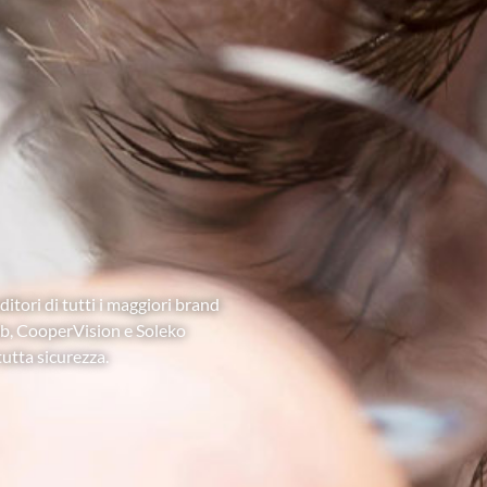
itori di tutti i maggiori brand
b, CooperVision e Soleko
tutta sicurezza.