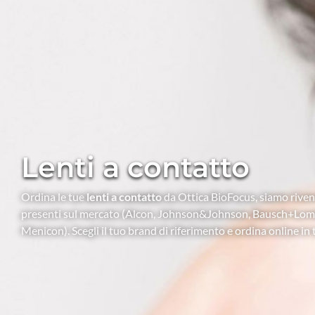
Lenti a contatto
Ordina le tue
lenti a contatto
da Ottica BioFocus, siamo rivend
presenti sul mercato (Alcon, Johnson&Johnson, Bausch+Lom
Menicon). Scegli il tuo brand di riferimento e ordina online in 