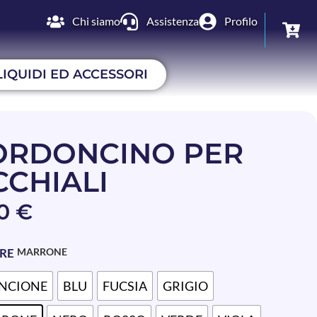
Chi siamo
Assistenza
Profilo
LIQUIDI ED ACCESSORI
ORDONCINO PER
CCHIALI
70
€
RE
MARRONE
NCIONE
BLU
FUCSIA
GRIGIO