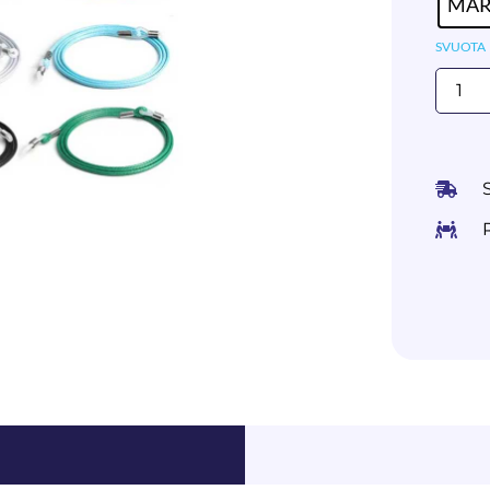
MA
SVUOTA