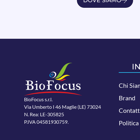
DOVE SIAMO
I
Chi Sia
Brand
BioFocus s.r.l.
Via Umberto I 46 Maglie (LE) 73024
Contatt
N. Rea: LE-305825
P.IVA 04581930759.
Politica