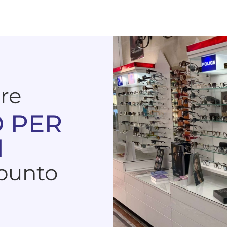
are
 PER
I
 punto