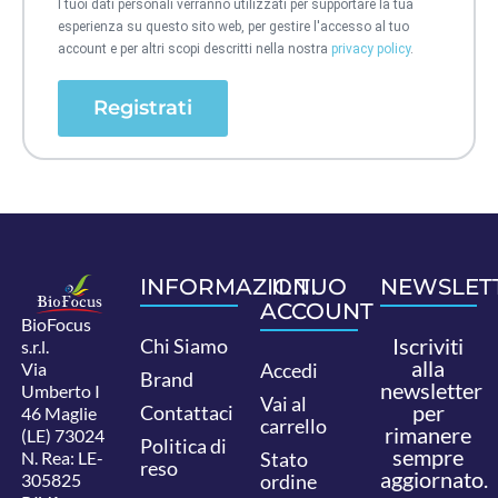
I tuoi dati personali verranno utilizzati per supportare la tua
esperienza su questo sito web, per gestire l'accesso al tuo
account e per altri scopi descritti nella nostra
privacy policy
.
Registrati
INFORMAZIONI
IL TUO
NEWSLET
ACCOUNT
BioFocus
Iscriviti
Chi Siamo
s.r.l.
alla
Via
Accedi
Brand
newsletter
Umberto I
Vai al
per
Contattaci
46 Maglie
carrello
rimanere
(LE) 73024
Politica di
sempre
N. Rea: LE-
Stato
reso
aggiornato.
305825
ordine