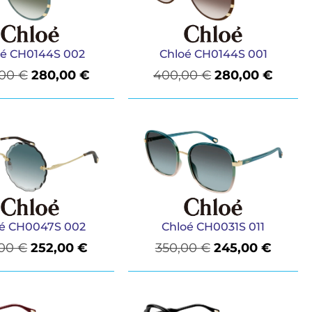
oé CH0144S 002
Chloé CH0144S 001
,00
€
280,00
€
400,00
€
280,00
€
oé CH0047S 002
Chloé CH0031S 011
,00
€
252,00
€
350,00
€
245,00
€