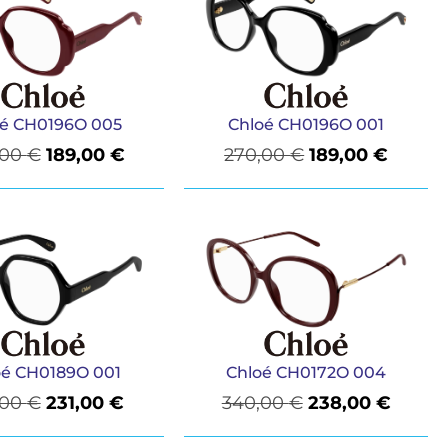
oé CH0196O 005
Chloé CH0196O 001
,00
€
189,00
€
270,00
€
189,00
€
oé CH0189O 001
Chloé CH0172O 004
,00
€
231,00
€
340,00
€
238,00
€