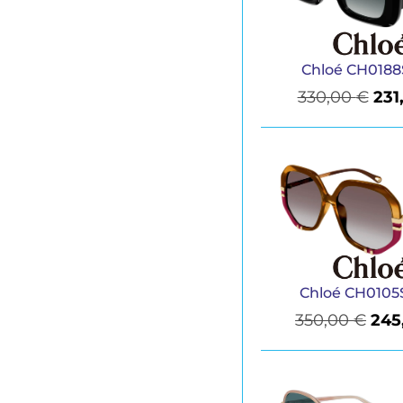
Chloé CH0188
330,00
€
231
Chloé CH0105
350,00
€
245