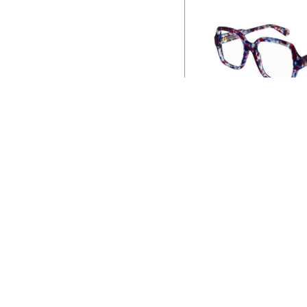
Chloé CH0155
350,00
€
245
Chloé CH0150