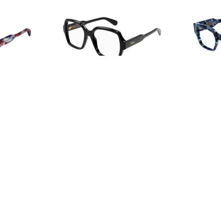
O 006
Chloé CH0155O 001
Chl
,00
€
330,00
€
231,00
€
360
O 001
Chloé CH0107O 010
Chl