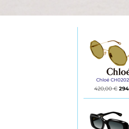
Chloé CH0202
420,00
€
294