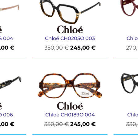
S 004
Chloé CH0205O 003
Chl
,00
€
350,00
€
245,00
€
270
O 006
Chloé CH0189O 004
Chl
,00
€
350,00
€
245,00
€
330