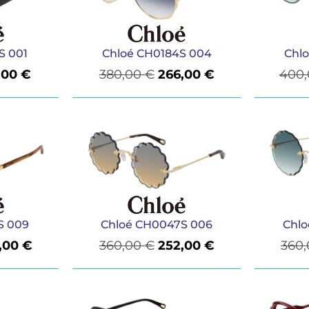
S 001
Chloé CH0184S 004
Chl
,00
€
380,00
€
266,00
€
400
S 009
Chloé CH0047S 006
Chl
,00
€
360,00
€
252,00
€
360