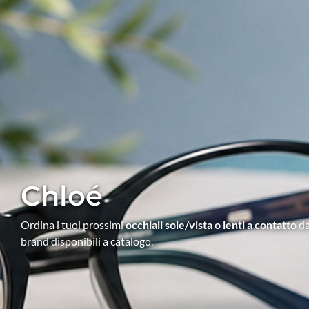
Chloé
Ordina i tuoi prossimi
occhiali sole/vista o lenti a contatto
da
brand disponibili a catalogo.