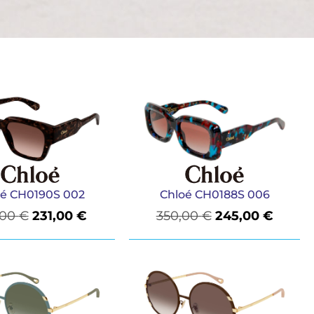
oé CH0190S 002
Chloé CH0188S 006
,00
€
231,00
€
350,00
€
245,00
€