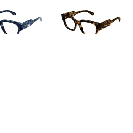
oé CH0150O 008
Chloé CH0150O 007
,00
€
252,00
€
360,00
€
252,00
€
oé CH0107O 009
Chloé CH0034O 010