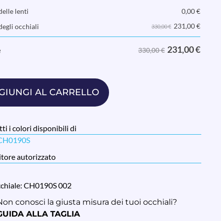
elle lenti
0,00
€
231,00
€
degli occhiali
330,00 €
231,00
€
e
330,00 €
GIUNGI AL CARRELLO
ti i colori disponibili di
 CH0190S
tore autorizzato
cchiale: CH0190S 002
Non conosci la giusta misura dei tuoi occhiali?
GUIDA ALLA TAGLIA