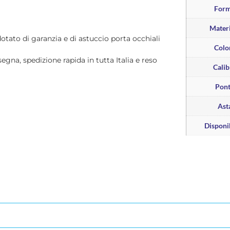
For
Materi
dotato di garanzia e di astuccio porta occhiali
Colo
segna, spedizione rapida in tutta Italia e reso
Calib
Pon
Ast
Disponib