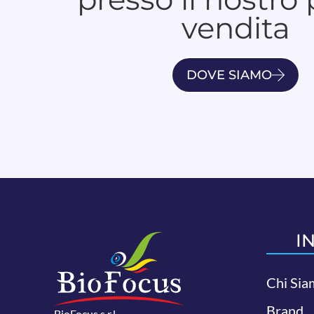
vendita
DOVE SIAMO
I
Chi Sia
Brand
BioFocus s.r.l.