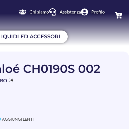
Chi siamo
Assistenza
Profilo
LIQUIDI ED ACCESSORI
loé CH0190S 002
BRO
54
AGGIUNGI LENTI