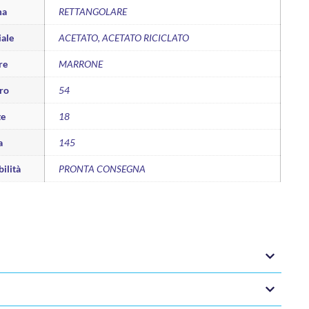
ma
RETTANGOLARE
ale
ACETATO, ACETATO RICICLATO
re
MARRONE
ro
54
te
18
a
145
ilità
PRONTA CONSEGNA