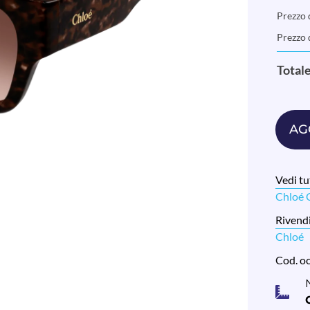
Prezzo d
Prezzo 
Total
AG
Vedi tut
Chloé
Rivendi
Chloé
Cod. o