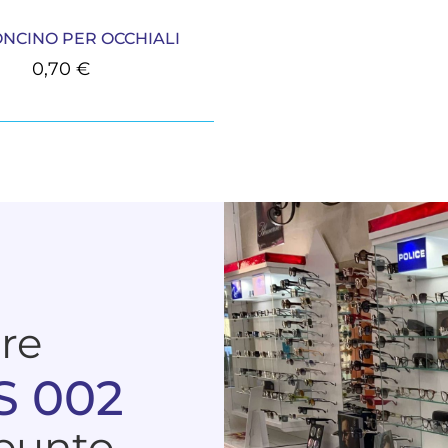
NCINO PER OCCHIALI
0,70
€
are
S 002
 punto