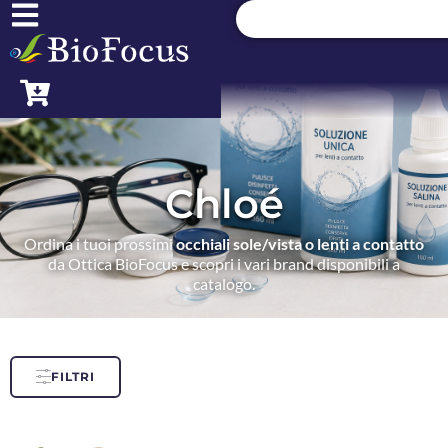
Chloé
Ordina i tuoi prossimi
occhiali sole/vista o lenti a contatto
da Ottica BioFocus e scopri i vari brand disponibili a
catalogo.
FILTRI