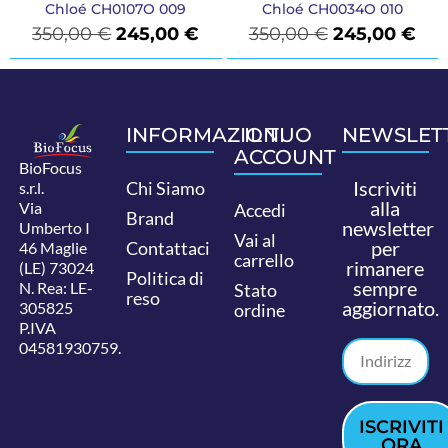
Chloé CH0107O 009
Chloé CH0034O 010
350,00
€
245,00
€
350,00
€
245,00
€
INFORMAZIONI
IL TUO
NEWSLET
ACCOUNT
BioFocus
Iscriviti
Chi Siamo
s.r.l.
alla
Via
Accedi
Brand
newsletter
Umberto I
Vai al
per
Contattaci
46 Maglie
carrello
rimanere
(LE) 73024
Politica di
sempre
N. Rea: LE-
Stato
reso
aggiornato.
305825
ordine
P.IVA
04581930759.
ISCRIVITI
ORA