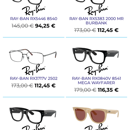
RAY-BAN RX5446 8540
RAY-BAN RX5383 2000 MR
BURBANK
145,00
€
94,25
€
173,00
€
112,45
€
RAY-BAN RX3717V 2502
RAY-BAN RX0840V 8541
MEGA WAYFARER
173,00
€
112,45
€
179,00
€
116,35
€