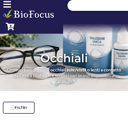
Occhiali
Ordina i tuoi prossimi
occhiali sole/vista o lenti a contatto
da Ottica BioFocus e scopri i vari brand disponibili a
catalogo.
FILTRI