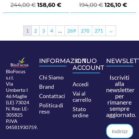
244,00
€
158,60
€
194,00
€
126,10
€
1
2
3
4
…
269
270
271
→
INFORMAZIONI
IL TUO
NEWSLET
ACCOUNT
BioFocus
Iscriviti
Chi Siamo
s.r.l.
alla
Via
Accedi
Brand
newsletter
Umberto I
Vai al
per
Contattaci
46 Maglie
carrello
rimanere
(LE) 73024
Politica di
sempre
N. Rea: LE-
Stato
reso
aggiornato.
305825
ordine
P.IVA
04581930759.