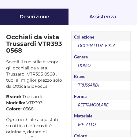
Descrizione
Assistenza
Occhiali da vista
Collezione
Trussardi VTR393
OCCHIALI DA VISTA
0568
Genere
Scegli il tuo stile e scopri
UOMO
gli occhiali da vista
Trussardi VTR393 0568 ,
Brand
tuoi al miglior prezzo solo
TRUSSARDI
da Ottica BioFocus!
Forma
Brand:
Trussardi
Modello:
VTR393
RETTANGOLARE
Colore:
0568
Materiale
Ogni occhiale acquistato
METALLO
su ottica.biofocus.it è
originale, dotato di
Colore