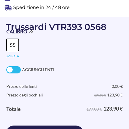
Spedizione in 24 / 48 ore
Trussardi VTR393 0568
CALIBRO
55
55
SVUOTA
AGGIUNGI LENTI
Prezzo delle lenti
0,00
€
123,90
€
Prezzo degli occhiali
177,00 €
123,90
€
Totale
177,00 €