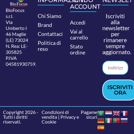
ACCOUNT
BioFocus
Iscriviti
Chi Siamo
s.r.l.
alla
Via
Accedi
Brand
newsletter
Umberto I
Vai al
per
Contattaci
46 Maglie
carrello
rimanere
(LE) 73024
Politica di
sempre
N. Rea: LE-
Stato
reso
aggiornato.
305825
ordine
P.IVA
04581930759.
ISCRIVITI
ORA
Copyright 2026 -
Condizioni di
Pagamenti
Tutti i diritti
vendita
|
Privacy e
sicuri
riservati.
Cookie