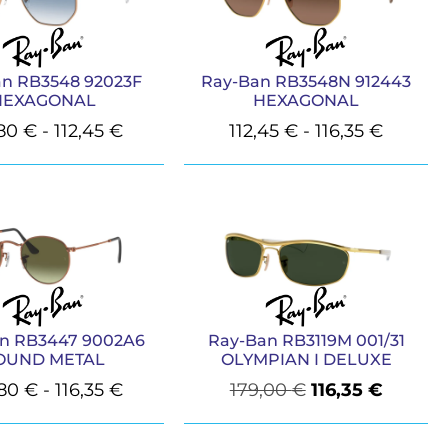
an RB3548 92023F
Ray-Ban RB3548N 912443
HEXAGONAL
HEXAGONAL
,80
€
-
112,45
€
112,45
€
-
116,35
€
n RB3447 9002A6
Ray-Ban RB3119M 001/31
OUND METAL
OLYMPIAN I DELUXE
,80
€
-
116,35
€
179,00
€
116,35
€