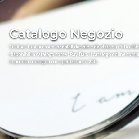
Catalogo Negozio
Ordina i tuoi prossimi
occhiali da sole e da vista
da Ottica Bio
disponibili a catalogo come i Ray Ban. Il catalogo online compr
in pronta consegna con spedizione in 24h.