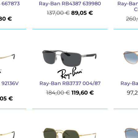
 667873
Ray-Ban RB4387 639980
Ray-Ban
C
137,00
€
89,05
€
,80
€
260
 92136V
Ray-Ban RB3737 004/87
Ray-B
184,00
€
119,60
€
97,
,05
€