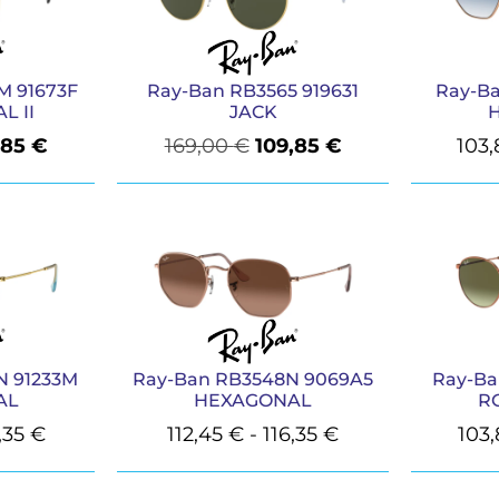
M 91673F
Ray-Ban RB3565 919631
Ray-B
L II
JACK
,85
€
169,00
€
109,85
€
103
N 91233M
Ray-Ban RB3548N 9069A5
Ray-Ba
AL
HEXAGONAL
R
,35
€
112,45
€
-
116,35
€
103