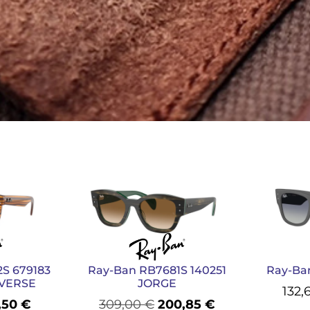
S 679183
Ray-Ban RB7681S 140251
Ray-Ba
VERSE
JORGE
132,
,50
€
309,00
€
200,85
€