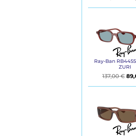
Ray-Ban RB4455
ZURI
137,00
€
89