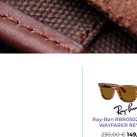
Ray-Ban RBR0502
WAYFARER RE
230,00
€
149