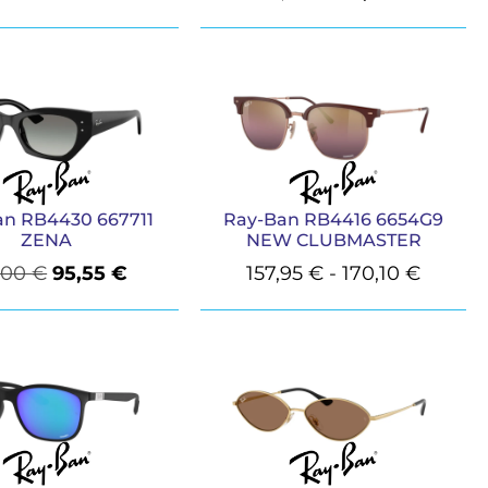
an RB4430 667711
Ray-Ban RB4416 6654G9
ZENA
NEW CLUBMASTER
,00
€
95,55
€
157,95
€
-
170,10
€