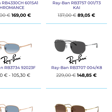
 RB4330CH 601SA1
Ray-Ban RB3757 001/73
HROMANCE
KAI
,00
€
169,00
€
137,00
€
89,05
€
an RB3734 92023F
Ray-Ban RB3707 004/K8
20
€
-
105,30
€
229,00
€
148,85
€