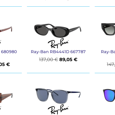
 680980
Ray-Ban RB4441D 667787
Ray-B
137,00
€
89,05
€
,05
€
147