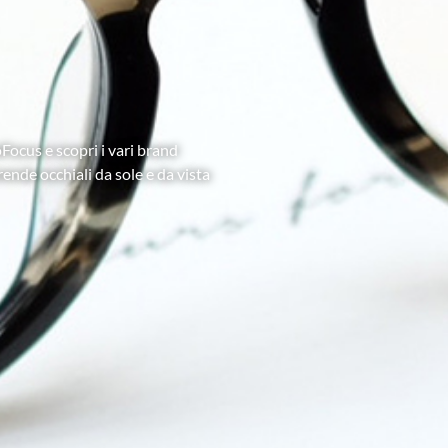
Focus e scopri i vari brand
ende occhiali da sole e da vista