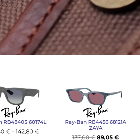
n RB4840S 60174L
Ray-Ban RB4456 68121A
ZAYA
60
€
-
142,80
€
137,00
€
89,05
€