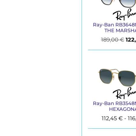
Ray-Ban RB3648
THE MARSHA
189,00
€
122
Ray-Ban RB3548
HEXAGON
112,45
€
-
116