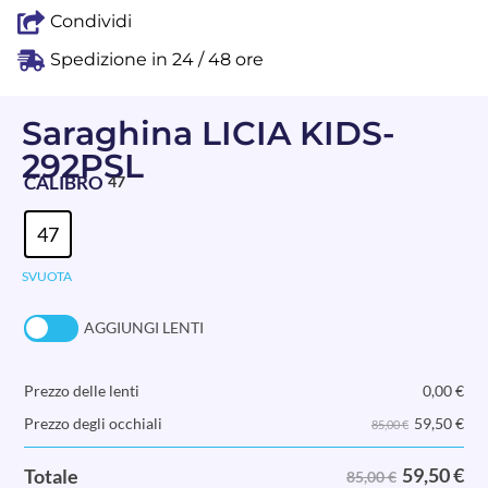
Condividi
Spedizione in 24 / 48 ore
Saraghina LICIA KIDS-
292PSL
CALIBRO
47
47
SVUOTA
AGGIUNGI LENTI
Prezzo delle lenti
0,00
€
59,50
€
Prezzo degli occhiali
85,00 €
59,50
€
Totale
85,00 €