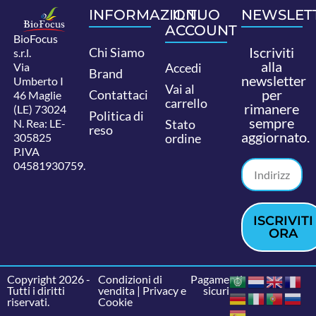
INFORMAZIONI
IL TUO
NEWSLET
ACCOUNT
BioFocus
Iscriviti
Chi Siamo
s.r.l.
alla
Via
Accedi
Brand
newsletter
Umberto I
Vai al
per
Contattaci
46 Maglie
carrello
rimanere
(LE) 73024
Politica di
sempre
N. Rea: LE-
Stato
reso
aggiornato.
305825
ordine
P.IVA
04581930759.
ISCRIVITI
ORA
Copyright 2026 -
Condizioni di
Pagamenti
Tutti i diritti
vendita
|
Privacy e
sicuri
riservati.
Cookie