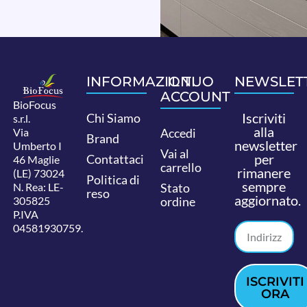
INFORMAZIONI
IL TUO
NEWSLET
ACCOUNT
BioFocus
Iscriviti
Chi Siamo
s.r.l.
alla
Via
Accedi
Brand
newsletter
Umberto I
Vai al
per
Contattaci
46 Maglie
carrello
rimanere
(LE) 73024
Politica di
sempre
N. Rea: LE-
Stato
reso
aggiornato.
305825
ordine
P.IVA
04581930759.
ISCRIVITI
ORA