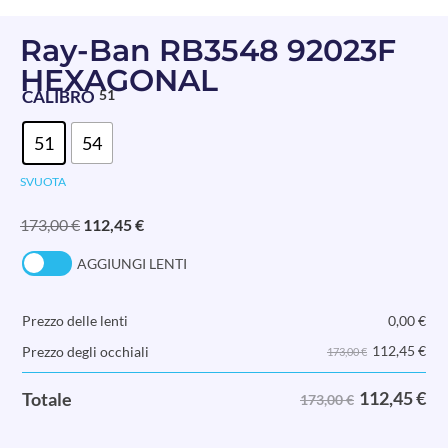
Ray-Ban RB3548 92023F
HEXAGONAL
CALIBRO
51
51
54
SVUOTA
173,00
€
112,45
€
AGGIUNGI LENTI
Prezzo delle lenti
0,00
€
112,45
€
Prezzo degli occhiali
173,00 €
112,45
€
Totale
173,00 €