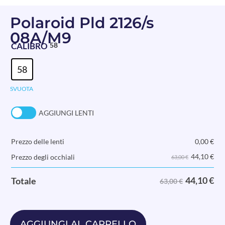
Polaroid Pld 2126/s
08A/M9
CALIBRO
58
58
SVUOTA
AGGIUNGI LENTI
Prezzo delle lenti
0,00
€
44,10
€
Prezzo degli occhiali
63,00 €
44,10
€
Totale
63,00 €
AGGIUNGI AL CARRELLO