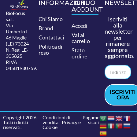
INFORMAZIONI
IL TUO
NEWSLET
ACCOUNT
BioFocus
Iscriviti
Chi Siamo
s.r.l.
alla
Via
Accedi
Brand
newsletter
Umberto I
Vai al
per
Contattaci
46 Maglie
carrello
rimanere
(LE) 73024
Politica di
sempre
N. Rea: LE-
Stato
reso
aggiornato.
305825
ordine
P.IVA
04581930759.
ISCRIVITI
ORA
Copyright 2026 -
Condizioni di
Pagamenti
Tutti i diritti
vendita
|
Privacy e
sicuri
riservati.
Cookie