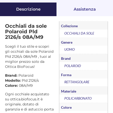
Descrizione
Assistenza
Occhiali da sole
Collezione
Polaroid Pld
OCCHIALI DA SOLE
2126/s 08A/M9
Genere
Scegli il tuo stile e scopri
UOMO
gli occhiali da sole Polaroid
Pld 2126/s 08A/M9 , tuoi al
Brand
miglior prezzo solo da
POLAROID
Ottica BioFocus!
Forma
Brand:
Polaroid
Modello:
Pld 2126/s
RETTANGOLARE
Colore:
08A/M9
Materiale
Ogni occhiale acquistato
POLICARBONATO
su ottica.biofocus.it è
originale, dotato di
Colore
garanzia e di astuccio porta