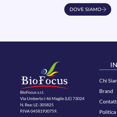
DOVE SIAMO
I
Chi Sia
Brand
BioFocus s.r.l.
Via Umberto I 46 Maglie (LE) 73024
Contatt
N. Rea: LE-305825
P.IVA 04581930759.
Politica