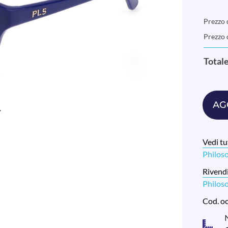
Prezzo d
Prezzo 
Total
AG
Vedi tut
Philos
Rivendi
Philos
Cod. o