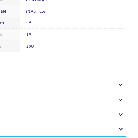
ale
PLASTICA
ro
49
te
19
a
130