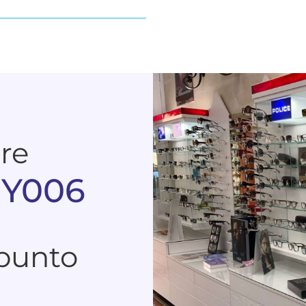
are
PY006
 punto