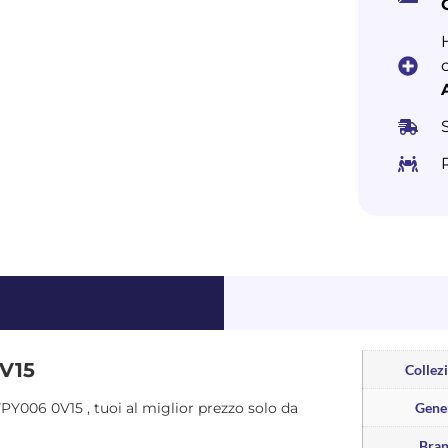
0V15
Collez
 VPY006 0V15 , tuoi al miglior prezzo solo da
Gene
Bra