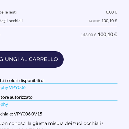
elle lenti
0,00
€
100,10
€
degli occhiali
143,00 €
100,10
€
e
143,00 €
GIUNGI AL CARRELLO
ti i colori disponibili di
ophy VPY006
tore autorizzato
ophy
cchiale: VPY006 0V15
Non conosci la giusta misura dei tuoi occhiali?