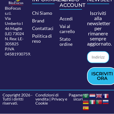
ACCOUNT
BioFocus
Iscriviti
Chi Siamo
s.r.l.
alla
Via
Accedi
Brand
newsletter
Umberto I
Vai al
per
Contattaci
46 Maglie
carrello
rimanere
(LE) 73024
Politica di
sempre
N. Rea: LE-
Stato
reso
aggiornato.
305825
ordine
P.IVA
04581930759.
ISCRIVITI
ORA
Copyright 2026 -
Condizioni di
Pagamenti
Tutti i diritti
vendita
|
Privacy e
sicuri
riservati.
Cookie