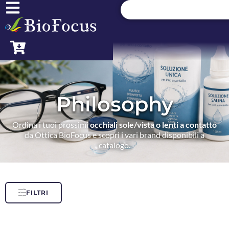
Philosophy
Ordina i tuoi prossimi
occhiali sole/vista o lenti a contatto
da Ottica BioFocus e scopri i vari brand disponibili a
catalogo.
FILTRI