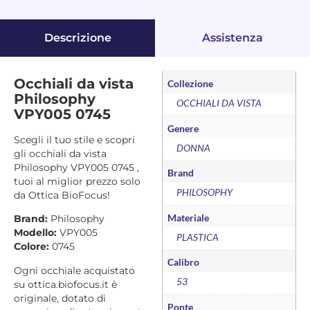
Descrizione
Assistenza
Occhiali da vista
Collezione
Philosophy
OCCHIALI DA VISTA
VPY005 0745
Genere
Scegli il tuo stile e scopri
DONNA
gli occhiali da vista
Philosophy VPY005 0745 ,
Brand
tuoi al miglior prezzo solo
PHILOSOPHY
da Ottica BioFocus!
Materiale
Brand:
Philosophy
Modello:
VPY005
PLASTICA
Colore:
0745
Calibro
Ogni occhiale acquistato
53
su ottica.biofocus.it è
originale, dotato di
Ponte