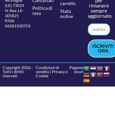
per
Contattaci
46 Maglie
carrello
rimanere
(LE) 73024
Politica di
sempre
N. Rea: LE-
Stato
reso
aggiornato.
305825
ordine
P.IVA
04581930759.
ISCRIVITI
ORA
Copyright 2026 -
Condizioni di
Pagamenti
Tutti i diritti
vendita
|
Privacy e
sicuri
riservati.
Cookie