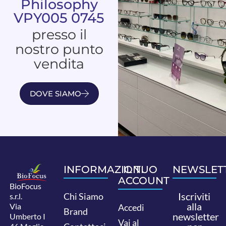
Philosophy
VPY005 0745
presso il
nostro punto
vendita
DOVE SIAMO
INFORMAZIONI
IL TUO
NEWSLET
ACCOUNT
BioFocus
Iscriviti
Chi Siamo
s.r.l.
alla
Via
Accedi
Brand
newsletter
Umberto I
Vai al