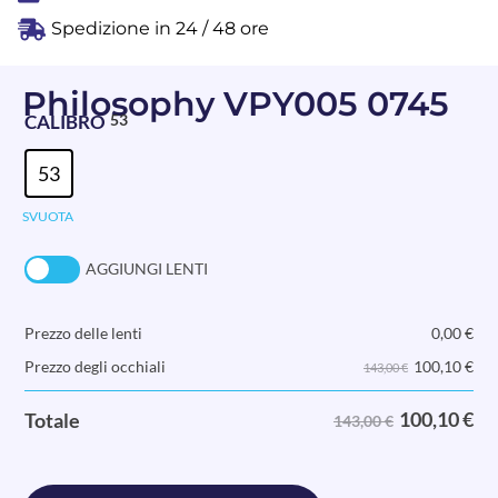
Spedizione in 24 / 48 ore
Philosophy VPY005 0745
CALIBRO
53
53
SVUOTA
AGGIUNGI LENTI
Prezzo delle lenti
0,00
€
100,10
€
Prezzo degli occhiali
143,00 €
100,10
€
Totale
143,00 €