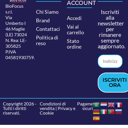
ACCOUNT
BioFocus
Iscriviti
Chi Siamo
s.r.l.
alla
Via
Accedi
Brand
newsletter
Umberto I
Vai al
per
Contattaci
46 Maglie
carrello
rimanere
(LE) 73024
Politica di
sempre
N. Rea: LE-
Stato
reso
aggiornato.
305825
ordine
P.IVA
04581930759.
ISCRIVITI
ORA
Copyright 2026 -
Condizioni di
Pagamenti
Tutti i diritti
vendita
|
Privacy e
sicuri
riservati.
Cookie