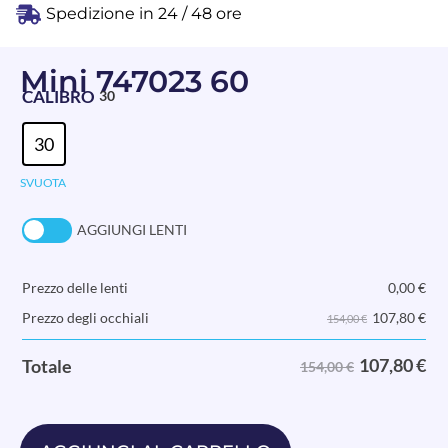
Spedizione in 24 / 48 ore
Mini 747023 60
CALIBRO
30
30
SVUOTA
AGGIUNGI LENTI
Prezzo delle lenti
0,00
€
107,80
€
Prezzo degli occhiali
154,00 €
107,80
€
Totale
154,00 €