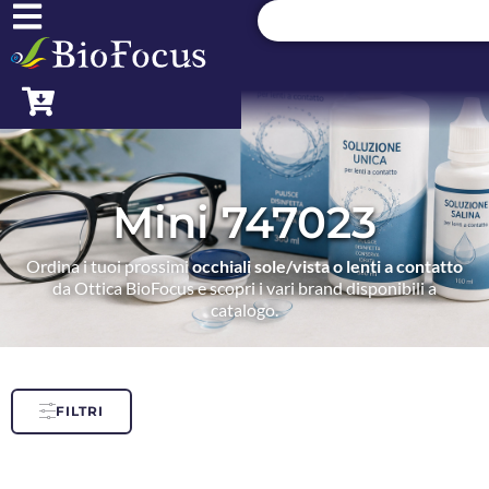
Mini 747023
Ordina i tuoi prossimi
occhiali sole/vista o lenti a contatto
da Ottica BioFocus e scopri i vari brand disponibili a
catalogo.
FILTRI