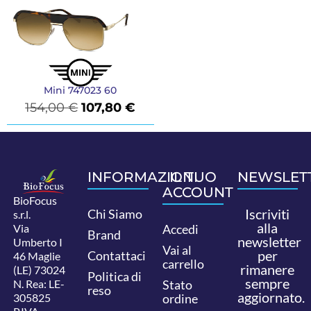
Mini 747023 60
154,00
€
107,80
€
INFORMAZIONI
IL TUO
NEWSLET
ACCOUNT
BioFocus
Iscriviti
Chi Siamo
s.r.l.
alla
Via
Accedi
Brand
newsletter
Umberto I
Vai al
per
Contattaci
46 Maglie
carrello
rimanere
(LE) 73024
Politica di
sempre
N. Rea: LE-
Stato
reso
aggiornato.
305825
ordine