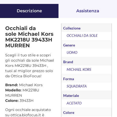
Descrizione
Assistenza
Occhiali da
Collezione
sole Michael Kors
OCCHIALI DA SOLE
MK2218U 39433H
MURREN
Genere
UOMO
Scegli il tuo stile e scopri
gli occhiali da sole Michael
Brand
Kors MK2218U 39433H ,
MICHAEL KORS
tuoi al miglior prezzo solo
da Ottica BioFocus!
Forma
Brand:
Michael Kors
SQUADRATA
Modello:
MK2218U
MURREN
Materiale
Colore:
39433H
ACETATO
Ogni occhiale acquistato
Colore
su ottica.biofocus.it è