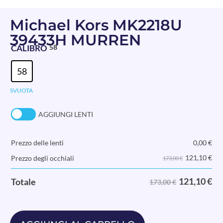
Michael Kors MK2218U
39433H MURREN
CALIBRO
58
58
SVUOTA
AGGIUNGI LENTI
Prezzo delle lenti
0,00
€
121,10
€
Prezzo degli occhiali
173,00 €
121,10
€
Totale
173,00 €