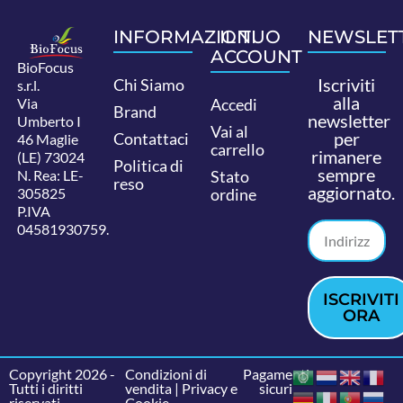
INFORMAZIONI
IL TUO
NEWSLET
ACCOUNT
BioFocus
Iscriviti
Chi Siamo
s.r.l.
alla
Via
Accedi
Brand
newsletter
Umberto I
Vai al
per
Contattaci
46 Maglie
carrello
rimanere
(LE) 73024
Politica di
sempre
N. Rea: LE-
Stato
reso
aggiornato.
305825
ordine
P.IVA
04581930759.
ISCRIVITI
ORA
Copyright 2026 -
Condizioni di
Pagamenti
Tutti i diritti
vendita
|
Privacy e
sicuri
riservati.
Cookie