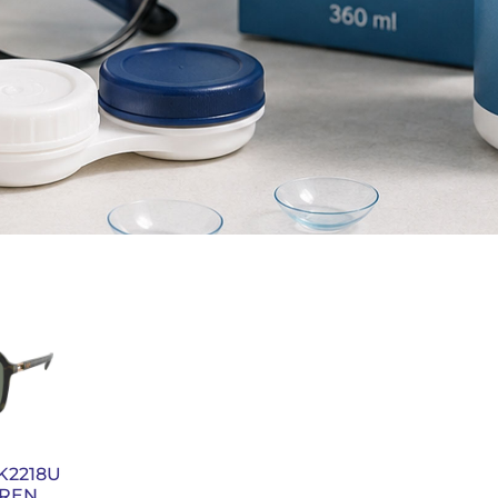
K2218U
RREN