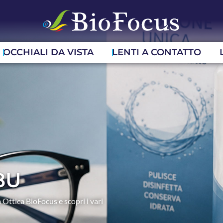
OCCHIALI DA VISTA
LENTI A CONTATTO
8U
 Ottica BioFocus e scopri i vari