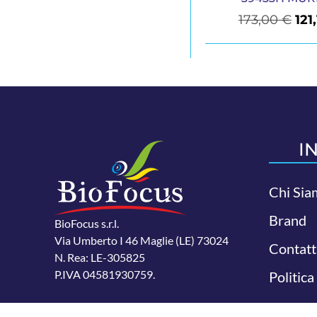
173,00
€
121
I
Chi Sia
Brand
BioFocus s.r.l.
Via Umberto I 46 Maglie (LE) 73024
Contatt
N. Rea: LE-305825
P.IVA 04581930759.
Politica