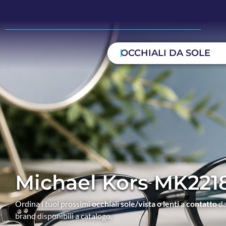
OCCHIALI DA SOLE
Michael Kors MK221
Ordina i tuoi prossimi
occhiali sole/vista o lenti a contatto
da
brand disponibili a catalogo.