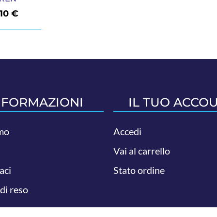
,10
€
NFORMAZIONI
IL TUO ACCO
mo
Accedi
Vai al carrello
aci
Stato ordine
 di reso