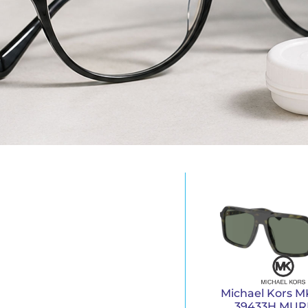
Michael Kors M
39433H MU