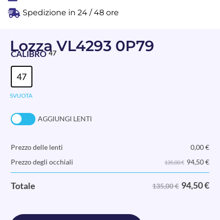
Spedizione in 24 / 48 ore
Lozza VL4293 0P79
CALIBRO
47
47
SVUOTA
AGGIUNGI LENTI
Prezzo delle lenti
0,00
€
94,50
€
Prezzo degli occhiali
135,00 €
94,50
€
Totale
135,00 €