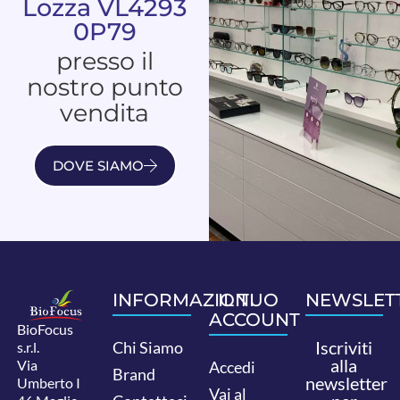
Lozza VL4293
0P79
presso il
nostro punto
vendita
DOVE SIAMO
INFORMAZIONI
IL TUO
NEWSLET
ACCOUNT
BioFocus
Iscriviti
Chi Siamo
s.r.l.
alla
Via
Accedi
Brand
newsletter
Umberto I
Vai al