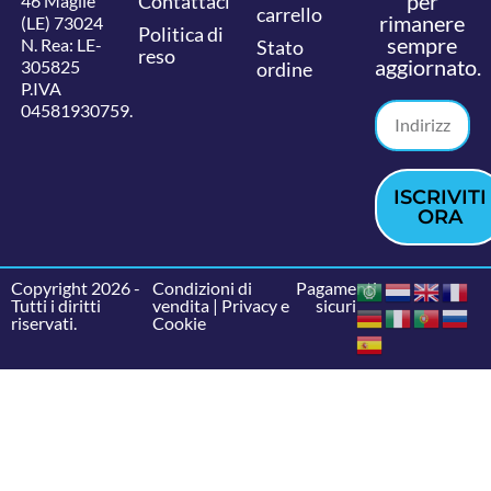
per
Contattaci
46 Maglie
carrello
rimanere
(LE) 73024
Politica di
sempre
N. Rea: LE-
Stato
reso
aggiornato.
305825
ordine
P.IVA
04581930759.
ISCRIVITI
ORA
Copyright 2026 -
Condizioni di
Pagamenti
Tutti i diritti
vendita
|
Privacy e
sicuri
riservati.
Cookie