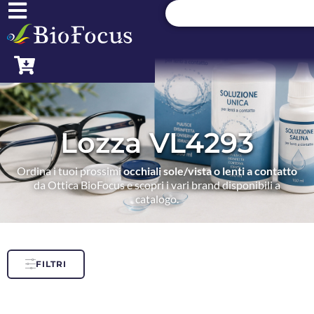
Lozza VL4293
Ordina i tuoi prossimi
occhiali sole/vista o lenti a contatto
da Ottica BioFocus e scopri i vari brand disponibili a
catalogo.
FILTRI