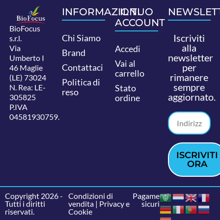
INFORMAZIONI
IL TUO
NEWSLET
ACCOUNT
BioFocus
Iscriviti
Chi Siamo
s.r.l.
alla
Via
Accedi
Brand
newsletter
Umberto I
Vai al
per
Contattaci
46 Maglie
carrello
rimanere
(LE) 73024
Politica di
sempre
N. Rea: LE-
Stato
reso
aggiornato.
305825
ordine
P.IVA
04581930759.
ISCRIVITI
ORA
Copyright 2026 -
Condizioni di
Pagamenti
Tutti i diritti
vendita
|
Privacy e
sicuri
riservati.
Cookie