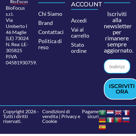
ACCOUNT
BioFocus
Iscriviti
Chi Siamo
s.r.l.
alla
Via
Accedi
Brand
newsletter
Umberto I
Vai al
per
Contattaci
46 Maglie
carrello
rimanere
(LE) 73024
Politica di
sempre
N. Rea: LE-
Stato
reso
aggiornato.
305825
ordine
P.IVA
04581930759.
ISCRIVITI
ORA
Copyright 2026 -
Condizioni di
Pagamenti
Tutti i diritti
vendita
|
Privacy e
sicuri
riservati.
Cookie