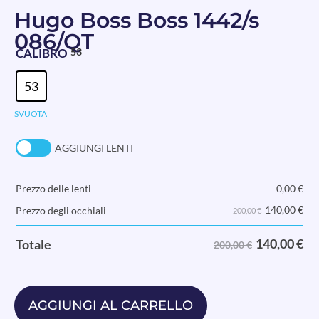
Hugo Boss Boss 1442/s
086/QT
CALIBRO
53
53
SVUOTA
AGGIUNGI LENTI
Prezzo delle lenti
0,00
€
140,00
€
Prezzo degli occhiali
200,00 €
140,00
€
Totale
200,00 €
AGGIUNGI AL CARRELLO