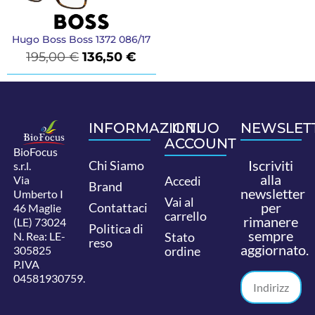
Hugo Boss Boss 1372 086/17
195,00
€
136,50
€
INFORMAZIONI
IL TUO
NEWSLET
ACCOUNT
BioFocus
Iscriviti
Chi Siamo
s.r.l.
alla
Via
Accedi
Brand
newsletter
Umberto I
Vai al
per
Contattaci
46 Maglie
carrello
rimanere
(LE) 73024
Politica di
sempre
N. Rea: LE-
Stato
reso
aggiornato.
305825
ordine
P.IVA
04581930759.