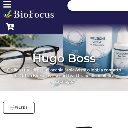
Hugo Boss
Ordina i tuoi prossimi
occhiali sole/vista o lenti a contatto
da Ottica BioFocus e scopri i vari brand disponibili a
catalogo.
FILTRI