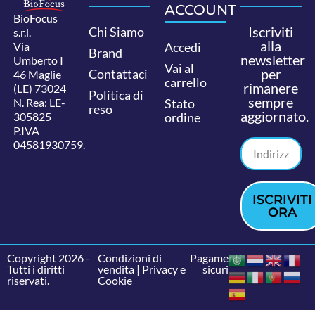
ACCOUNT
BioFocus
Iscriviti
Chi Siamo
s.r.l.
alla
Via
Accedi
Brand
newsletter
Umberto I
Vai al
per
Contattaci
46 Maglie
carrello
rimanere
(LE) 73024
Politica di
sempre
N. Rea: LE-
Stato
reso
aggiornato.
305825
ordine
P.IVA
04581930759.
ISCRIVITI
ORA
Copyright 2026 -
Condizioni di
Pagamenti
Tutti i diritti
vendita
|
Privacy e
sicuri
riservati.
Cookie