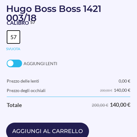
Hugo Boss Boss 1421
003/18
CALIBRO
57
57
SVUOTA
AGGIUNGI LENTI
Prezzo delle lenti
0,00
€
140,00
€
Prezzo degli occhiali
200,00 €
140,00
€
Totale
200,00 €
AGGIUNGI AL CARRELLO