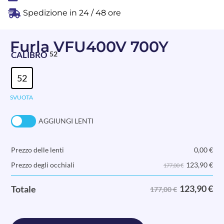
Spedizione in 24 / 48 ore
Furla VFU400V 700Y
CALIBRO
52
52
SVUOTA
AGGIUNGI LENTI
Prezzo delle lenti
0,00
€
123,90
€
Prezzo degli occhiali
177,00 €
123,90
€
Totale
177,00 €