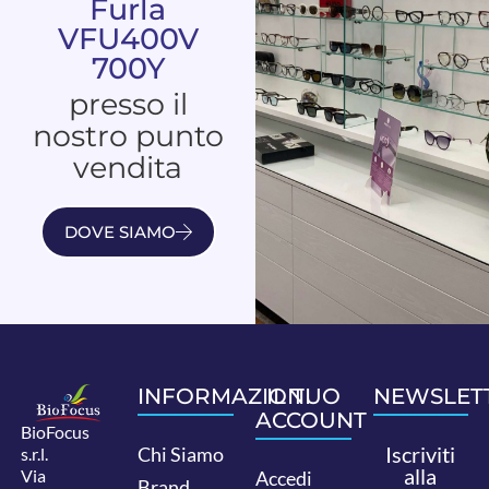
Furla
VFU400V
700Y
presso il
nostro punto
vendita
DOVE SIAMO
INFORMAZIONI
IL TUO
NEWSLET
ACCOUNT
BioFocus
Iscriviti
Chi Siamo
s.r.l.
alla
Via
Accedi
Brand