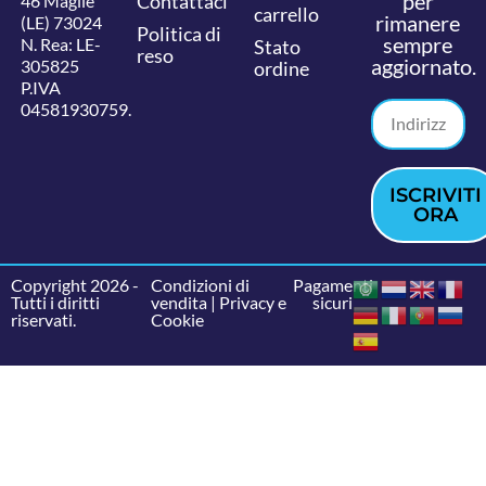
per
Contattaci
46 Maglie
carrello
rimanere
(LE) 73024
Politica di
sempre
N. Rea: LE-
Stato
reso
aggiornato.
305825
ordine
P.IVA
04581930759.
ISCRIVITI
ORA
Copyright 2026 -
Condizioni di
Pagamenti
Tutti i diritti
vendita
|
Privacy e
sicuri
riservati.
Cookie