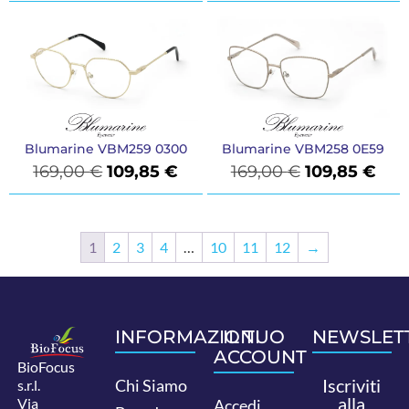
Blumarine VBM259 0300
Blumarine VBM258 0E59
169,00
€
109,85
€
169,00
€
109,85
€
1
2
3
4
…
10
11
12
→
INFORMAZIONI
IL TUO
NEWSLET
ACCOUNT
BioFocus
Iscriviti
Chi Siamo
s.r.l.
alla
Via
Accedi