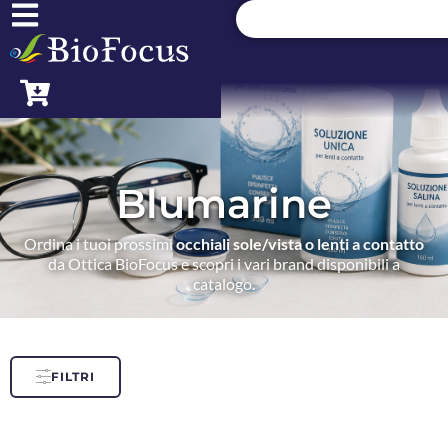
Blumarine
Ordina i tuoi prossimi
occhiali sole/vista o lenti a contatto
da Ottica BioFocus e scopri i vari brand disponibili a
catalogo.
FILTRI