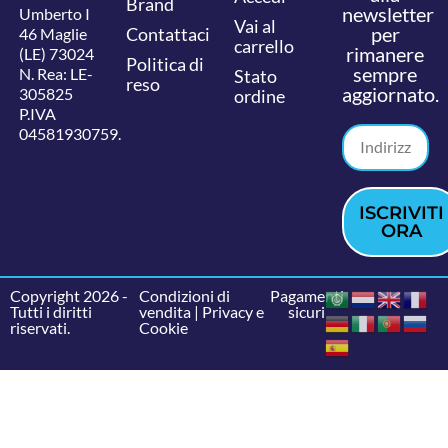
Brand
newsletter
Umberto I
Vai al
per
Contattaci
46 Maglie
carrello
rimanere
(LE) 73024
Politica di
sempre
N. Rea: LE-
Stato
reso
aggiornato.
305825
ordine
P.IVA
04581930759.
ISCRIVITI
ORA
Copyright 2026 -
Condizioni di
Pagamenti
Tutti i diritti
vendita
|
Privacy e
sicuri
riservati.
Cookie