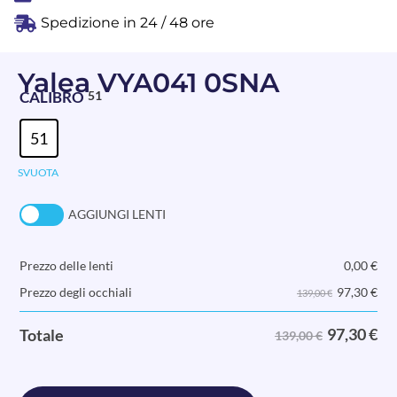
Spedizione in 24 / 48 ore
Yalea VYA041 0SNA
CALIBRO
51
51
SVUOTA
AGGIUNGI LENTI
Prezzo delle lenti
0,00
€
97,30
€
Prezzo degli occhiali
139,00 €
97,30
€
Totale
139,00 €