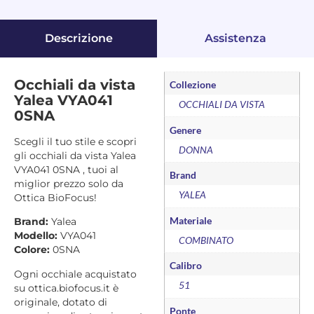
Descrizione
Assistenza
Occhiali da vista
Collezione
Yalea VYA041
OCCHIALI DA VISTA
0SNA
Genere
Scegli il tuo stile e scopri
DONNA
gli occhiali da vista Yalea
VYA041 0SNA , tuoi al
Brand
miglior prezzo solo da
YALEA
Ottica BioFocus!
Materiale
Brand:
Yalea
Modello:
VYA041
COMBINATO
Colore:
0SNA
Calibro
Ogni occhiale acquistato
51
su ottica.biofocus.it è
originale, dotato di
Ponte