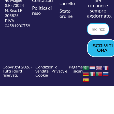
per
Contattaci
46 Maglie
carrello
rimanere
(LE) 73024
Politica di
sempre
N. Rea: LE-
Stato
reso
aggiornato.
305825
ordine
P.IVA
04581930759.
ISCRIVITI
ORA
Copyright 2026 -
Condizioni di
Pagamenti
Tutti i diritti
vendita
|
Privacy e
sicuri
riservati.
Cookie