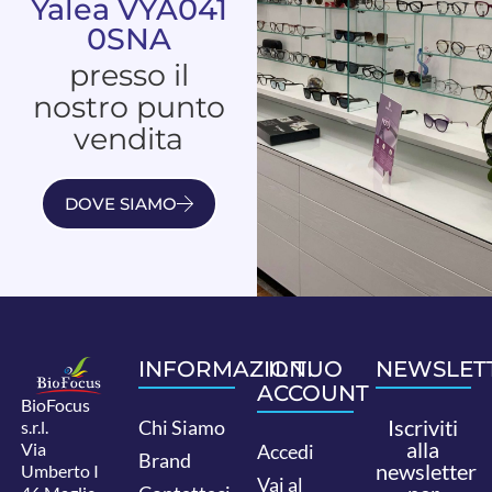
Yalea VYA041
0SNA
presso il
nostro punto
vendita
DOVE SIAMO
INFORMAZIONI
IL TUO
NEWSLET
ACCOUNT
BioFocus
Iscriviti
Chi Siamo
s.r.l.
alla
Via
Accedi
Brand
newsletter
Umberto I
Vai al