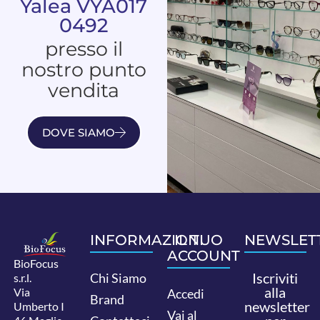
Yalea VYA017
0492
presso il
nostro punto
vendita
DOVE SIAMO
INFORMAZIONI
IL TUO
NEWSLET
ACCOUNT
BioFocus
Iscriviti
Chi Siamo
s.r.l.
alla
Via
Accedi
Brand
newsletter
Umberto I
Vai al