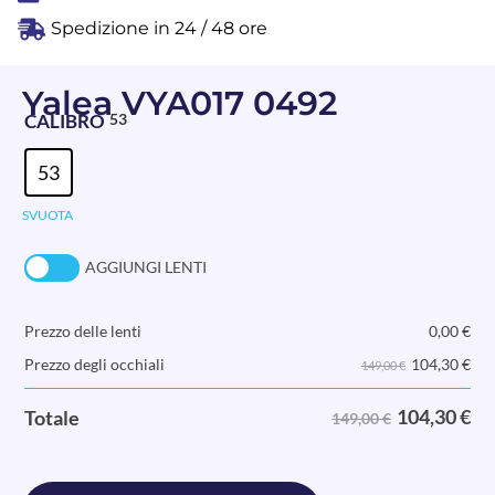
Spedizione in 24 / 48 ore
Yalea VYA017 0492
CALIBRO
53
53
SVUOTA
AGGIUNGI LENTI
Prezzo delle lenti
0,00
€
104,30
€
Prezzo degli occhiali
149,00 €
104,30
€
Totale
149,00 €