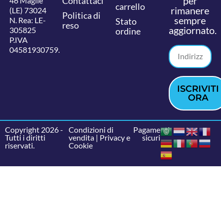
per
Contattaci
46 Maglie
carrello
rimanere
(LE) 73024
Politica di
sempre
N. Rea: LE-
Stato
reso
aggiornato.
305825
ordine
P.IVA
04581930759.
ISCRIVITI
ORA
Copyright 2026 -
Condizioni di
Pagamenti
Tutti i diritti
vendita
|
Privacy e
sicuri
riservati.
Cookie