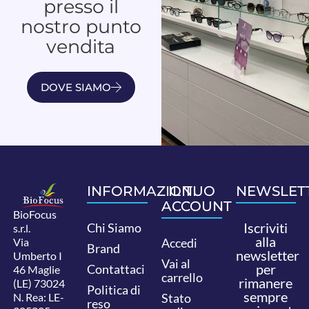
presso il
nostro punto
vendita
DOVE SIAMO
INFORMAZIONI
IL TUO
NEWSLET
ACCOUNT
BioFocus
Iscriviti
Chi Siamo
s.r.l.
alla
Via
Accedi
Brand
newsletter
Umberto I
Vai al
per
Contattaci
46 Maglie
carrello
rimanere
(LE) 73024
Politica di
sempre
N. Rea: LE-
Stato
reso