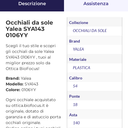
Descrizione
Assistenza
Occhiali da sole
Collezione
Yalea SYA143
OCCHIALI DA SOLE
0106YY
Brand
Scegli il tuo stile e scopri
YALEA
gli occhiali da sole Yalea
SYA143 0106YY , tuoi al
Materiale
miglior prezzo solo da
PLASTICA
Ottica BioFocus!
Calibro
Brand:
Yalea
Modello:
SYA143
54
Colore:
0106YY
Ponte
Ogni occhiale acquistato
18
su ottica.biofocus.it è
originale, dotato di
Asta
garanzia e di astuccio porta
occhiali originale.
140