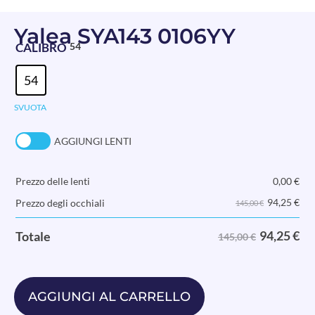
Yalea SYA143 0106YY
CALIBRO
54
54
SVUOTA
AGGIUNGI LENTI
Prezzo delle lenti
0,00
€
94,25
€
Prezzo degli occhiali
145,00 €
94,25
€
Totale
145,00 €
AGGIUNGI AL CARRELLO