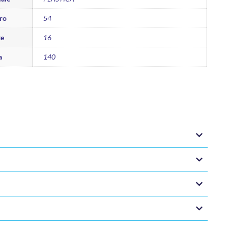
ro
54
te
16
a
140