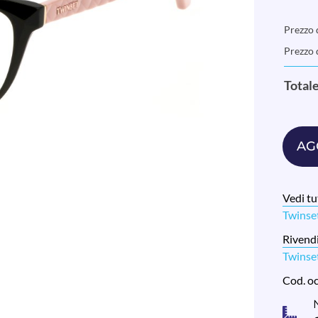
Prezzo d
Prezzo 
Total
AG
Vedi tut
Twins
Rivendi
Twinse
Cod. o