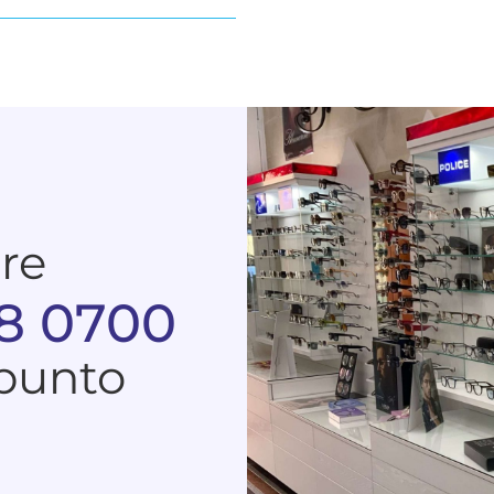
are
8 0700
 punto