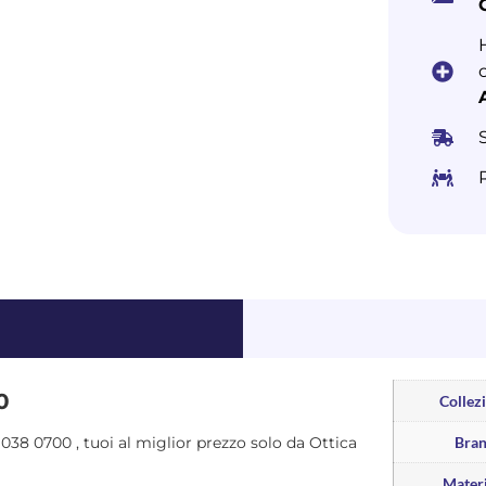
0
Collez
TW038 0700 , tuoi al miglior prezzo solo da Ottica
Bra
Materi