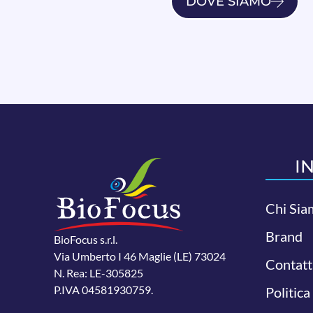
DOVE SIAMO
I
Chi Sia
Brand
BioFocus s.r.l.
Via Umberto I 46 Maglie (LE) 73024
Contatt
N. Rea: LE-305825
P.IVA 04581930759.
Politica