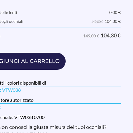
elle lenti
0,00
€
104,30
€
degli occhiali
149,00 €
104,30
€
e
149,00 €
GIUNGI AL CARRELLO
ti i colori disponibili di
et VTW038
tore autorizzato
t
cchiale: VTW038 0700
Non conosci la giusta misura dei tuoi occhiali?