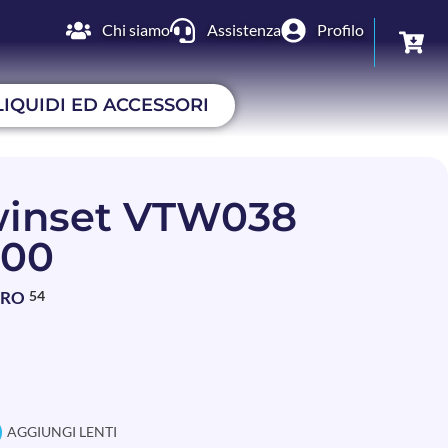
Chi siamo
Assistenza
Profilo
LIQUIDI ED ACCESSORI
inset VTW038
700
BRO
54
AGGIUNGI LENTI