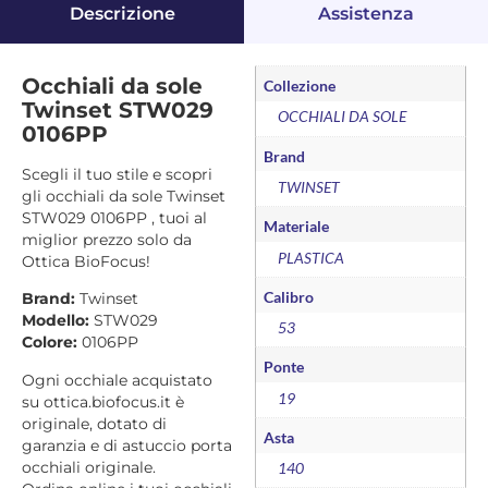
Descrizione
Assistenza
Occhiali da sole
Collezione
Twinset STW029
OCCHIALI DA SOLE
0106PP
Brand
Scegli il tuo stile e scopri
TWINSET
gli occhiali da sole Twinset
STW029 0106PP , tuoi al
Materiale
miglior prezzo solo da
PLASTICA
Ottica BioFocus!
Calibro
Brand:
Twinset
Modello:
STW029
53
Colore:
0106PP
Ponte
Ogni occhiale acquistato
19
su ottica.biofocus.it è
originale, dotato di
Asta
garanzia e di astuccio porta
occhiali originale.
140