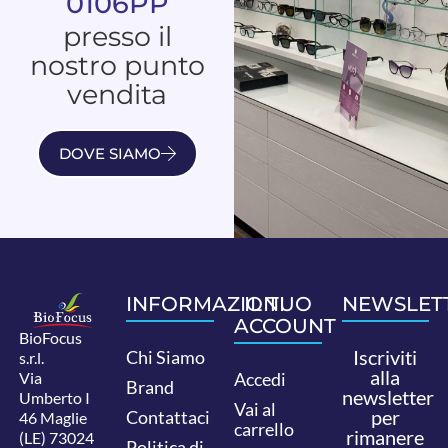
0106PP
presso il
nostro punto
vendita
DOVE SIAMO
INFORMAZIONI
IL TUO
NEWSLET
ACCOUNT
BioFocus
Iscriviti
Chi Siamo
s.r.l.
alla
Via
Accedi
Brand
newsletter
Umberto I
Vai al
per
Contattaci
46 Maglie
carrello
rimanere
(LE) 73024
Politica di