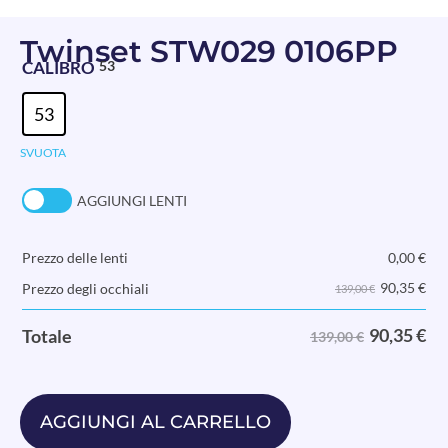
Twinset STW029 0106PP
CALIBRO
53
53
SVUOTA
AGGIUNGI LENTI
Prezzo delle lenti
0,00
€
90,35
€
Prezzo degli occhiali
139,00 €
90,35
€
Totale
139,00 €
AGGIUNGI AL CARRELLO