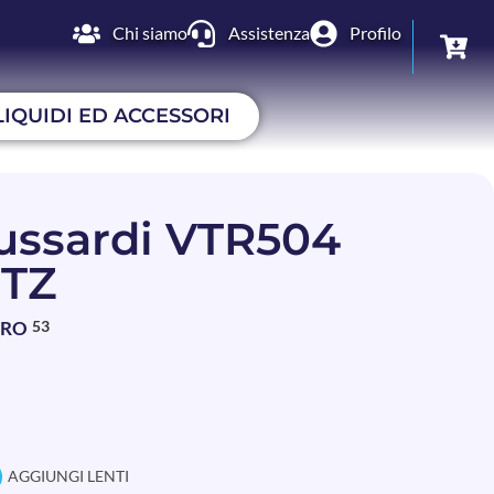
Chi siamo
Assistenza
Profilo
LIQUIDI ED ACCESSORI
ussardi VTR504
7TZ
BRO
53
AGGIUNGI LENTI