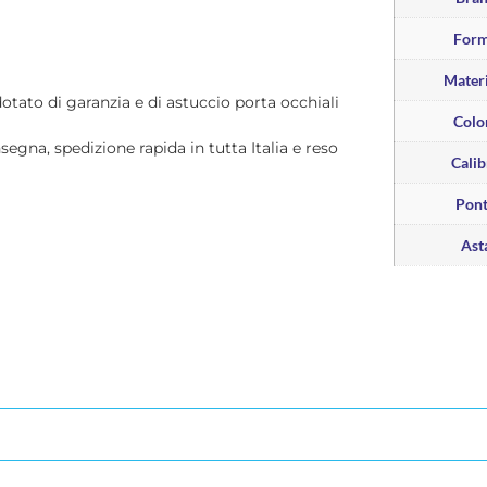
For
Materi
dotato di garanzia e di astuccio porta occhiali
Colo
nsegna, spedizione rapida in tutta Italia e reso
Calib
Pon
Ast