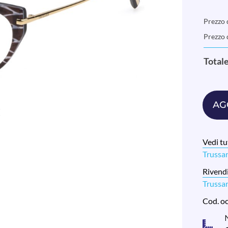
Prezzo d
Prezzo 
Total
AG
Vedi tut
Trussa
Rivendi
Trussa
Cod. o