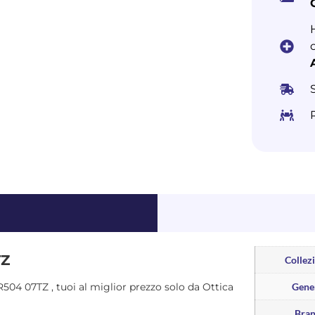
TZ
Collez
VTR504 07TZ , tuoi al miglior prezzo solo da Ottica
Gene
Bra