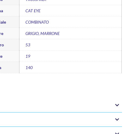
ma
CAT EYE
ale
COMBINATO
re
GRIGIO, MARRONE
ro
53
te
19
a
140