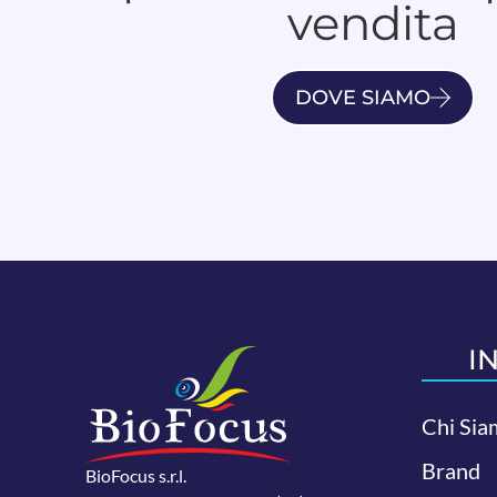
vendita
DOVE SIAMO
I
Chi Sia
Brand
BioFocus s.r.l.