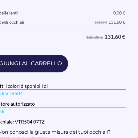
elle lenti
0,00
€
131,60
€
degli occhiali
188,00 €
131,60
€
e
188,00 €
GIUNGI AL CARRELLO
ti i colori disponibili di
rdi VTR504
tore autorizzato
rdi
cchiale: VTR504 07TZ
Non conosci la giusta misura dei tuoi occhiali?