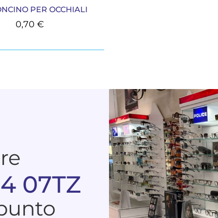
NCINO PER OCCHIALI
0,70
€
are
04 07TZ
 punto