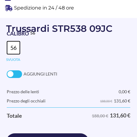
Spedizione in 24 / 48 ore
Trussardi STR538 09JC
CALIBRO
56
56
SVUOTA
AGGIUNGI LENTI
Prezzo delle lenti
0,00
€
131,60
€
Prezzo degli occhiali
188,00 €
131,60
€
Totale
188,00 €