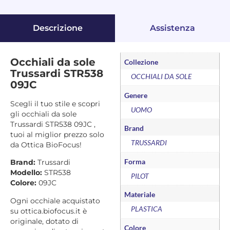
Descrizione
Assistenza
Occhiali da sole
Collezione
Trussardi STR538
OCCHIALI DA SOLE
09JC
Genere
Scegli il tuo stile e scopri
UOMO
gli occhiali da sole
Trussardi STR538 09JC ,
Brand
tuoi al miglior prezzo solo
TRUSSARDI
da Ottica BioFocus!
Forma
Brand:
Trussardi
Modello:
STR538
PILOT
Colore:
09JC
Materiale
Ogni occhiale acquistato
PLASTICA
su ottica.biofocus.it è
originale, dotato di
Colore