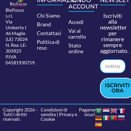
ACCOUNT
BioFocus
Iscriviti
Chi Siamo
s.r.l.
alla
Via
Accedi
Brand
newsletter
Umberto I
Vai al
per
Contattaci
46 Maglie
carrello
rimanere
(LE) 73024
Politica di
sempre
N. Rea: LE-
Stato
reso
aggiornato.
305825
ordine
P.IVA
04581930759.
ISCRIVITI
ORA
Copyright 2026 -
Condizioni di
Pagamenti
Tutti i diritti
vendita
|
Privacy e
sicuri
riservati.
Cookie