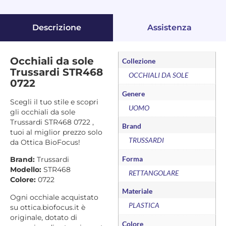
Descrizione
Assistenza
Occhiali da sole
Collezione
Trussardi STR468
OCCHIALI DA SOLE
0722
Genere
Scegli il tuo stile e scopri
UOMO
gli occhiali da sole
Trussardi STR468 0722 ,
Brand
tuoi al miglior prezzo solo
TRUSSARDI
da Ottica BioFocus!
Forma
Brand:
Trussardi
Modello:
STR468
RETTANGOLARE
Colore:
0722
Materiale
Ogni occhiale acquistato
PLASTICA
su ottica.biofocus.it è
originale, dotato di
Colore