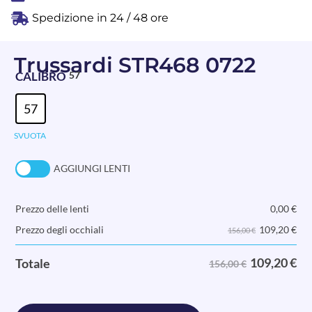
Spedizione in 24 / 48 ore
Trussardi STR468 0722
CALIBRO
57
57
SVUOTA
AGGIUNGI LENTI
Prezzo delle lenti
0,00
€
109,20
€
Prezzo degli occhiali
156,00 €
109,20
€
Totale
156,00 €