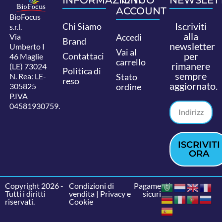
ACCOUNT
BioFocus
Iscriviti
Chi Siamo
s.r.l.
alla
Via
Accedi
Brand
newsletter
Umberto I
Vai al
per
Contattaci
46 Maglie
carrello
rimanere
(LE) 73024
Politica di
sempre
N. Rea: LE-
Stato
reso
aggiornato.
305825
ordine
P.IVA
04581930759.
ISCRIVITI
ORA
Copyright 2026 -
Condizioni di
Pagamenti
Tutti i diritti
vendita
|
Privacy e
sicuri
riservati.
Cookie