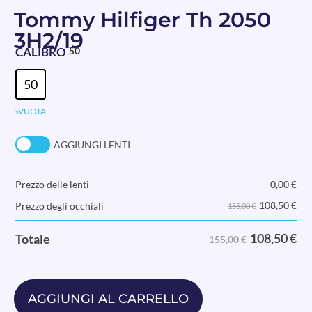
Tommy Hilfiger Th 2050
3H2/19
CALIBRO
50
50
SVUOTA
AGGIUNGI LENTI
Prezzo delle lenti
0,00
€
108,50
€
Prezzo degli occhiali
155,00 €
108,50
€
Totale
155,00 €
AGGIUNGI AL CARRELLO