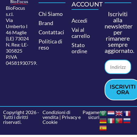
ACCOUNT
BioFocus
Iscriviti
Chi Siamo
s.r.l.
alla
Via
Accedi
Brand
newsletter
Umberto I
Vai al
per
Contattaci
46 Maglie
carrello
rimanere
(LE) 73024
Politica di
sempre
N. Rea: LE-
Stato
reso
aggiornato.
305825
ordine
P.IVA
04581930759.
ISCRIVITI
ORA
Copyright 2026 -
Condizioni di
Pagamenti
Tutti i diritti
vendita
|
Privacy e
sicuri
riservati.
Cookie