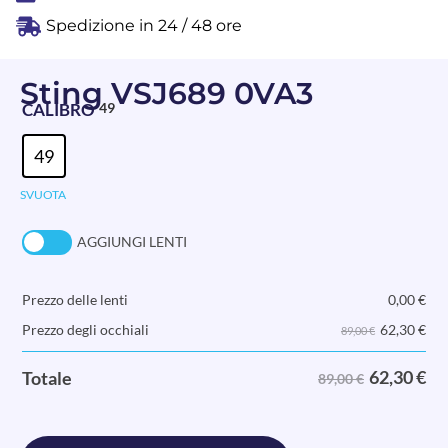
Spedizione in 24 / 48 ore
Sting VSJ689 0VA3
CALIBRO
49
49
SVUOTA
AGGIUNGI LENTI
Prezzo delle lenti
0,00
€
62,30
€
Prezzo degli occhiali
89,00 €
62,30
€
Totale
89,00 €