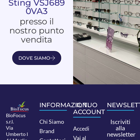
Sting VSJ689
0VA3
presso il
nostro punto
vendita
DOVE SIAMO
INFORMAZIONI
IL TUO
NEWSLET
ACCOUNT
BioFocus
Iscriviti
Chi Siamo
s.r.l.
alla
Via
Accedi
Brand
newsletter
Umberto I
Vai al