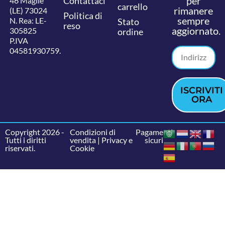
per
Contattaci
46 Maglie
carrello
rimanere
(LE) 73024
Politica di
sempre
N. Rea: LE-
Stato
reso
aggiornato.
305825
ordine
P.IVA
04581930759.
ISCRIVITI
ORA
Copyright 2026 -
Condizioni di
Pagamenti
Tutti i diritti
vendita
|
Privacy e
sicuri
riservati.
Cookie