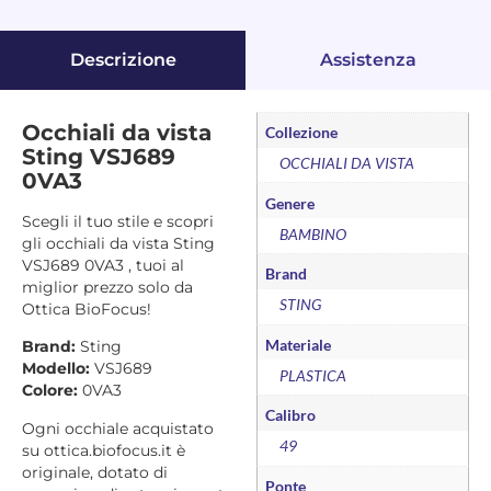
Descrizione
Assistenza
Occhiali da vista
Collezione
Sting VSJ689
OCCHIALI DA VISTA
0VA3
Genere
Scegli il tuo stile e scopri
BAMBINO
gli occhiali da vista Sting
VSJ689 0VA3 , tuoi al
Brand
miglior prezzo solo da
STING
Ottica BioFocus!
Materiale
Brand:
Sting
Modello:
VSJ689
PLASTICA
Colore:
0VA3
Calibro
Ogni occhiale acquistato
49
su ottica.biofocus.it è
originale, dotato di
Ponte