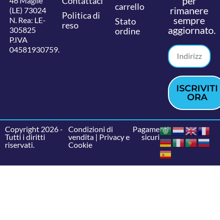
per
Contattaci
46 Maglie
carrello
rimanere
(LE) 73024
Politica di
sempre
N. Rea: LE-
Stato
reso
aggiornato.
305825
ordine
P.IVA
04581930759.
ISCRIVITI
ORA
Copyright 2026 -
Condizioni di
Pagamenti
Tutti i diritti
vendita
|
Privacy e
sicuri
riservati.
Cookie