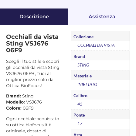
Descrizione
Assistenza
Occhiali da vista
Collezione
Sting VSJ676
OCCHIALI DA VISTA
06F9
Brand
Scegli il tuo stile e scopri
STING
gli occhiali da vista Sting
VSJ676 06F9 , tuoi al
Materiale
miglior prezzo solo da
INIETTATO
Ottica BioFocus!
Calibro
Brand:
Sting
Modello:
VSJ676
43
Colore:
06F9
Ponte
Ogni occhiale acquistato
17
su ottica.biofocus.it è
originale, dotato di
Asta