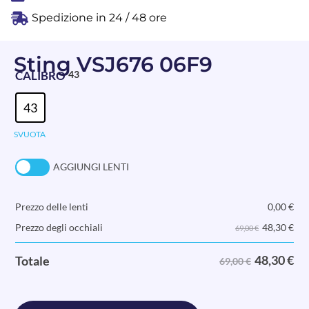
Spedizione in 24 / 48 ore
Sting VSJ676 06F9
CALIBRO
43
43
SVUOTA
AGGIUNGI LENTI
Prezzo delle lenti
0,00
€
48,30
€
Prezzo degli occhiali
69,00 €
48,30
€
Totale
69,00 €