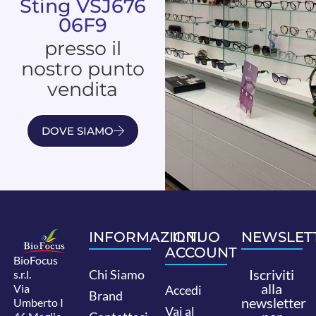
Sting VSJ676
06F9
presso il
nostro punto
vendita
DOVE SIAMO
INFORMAZIONI
IL TUO
NEWSLET
ACCOUNT
BioFocus
Iscriviti
Chi Siamo
s.r.l.
alla
Via
Accedi
Brand
newsletter
Umberto I
Vai al