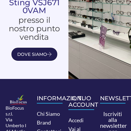
Sting VSJ671
0VAM
presso il
nostro punto
vendita
DOVE SIAMO
INFORMAZIONI
IL TUO
NEWSLET
ACCOUNT
BioFocus
Iscriviti
Chi Siamo
s.r.l.
alla
Via
Accedi
Brand
newsletter
Umberto I
Vai al