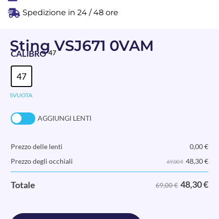
Spedizione in 24 / 48 ore
Sting VSJ671 0VAM
CALIBRO
47
47
SVUOTA
AGGIUNGI LENTI
Prezzo delle lenti
0,00
€
48,30
€
Prezzo degli occhiali
69,00 €
48,30
€
Totale
69,00 €