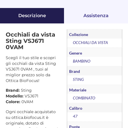
Descrizione
Assistenza
Occhiali da vista
Collezione
Sting VSJ671
OCCHIALI DA VISTA
0VAM
Genere
Scegli il tuo stile e scopri
BAMBINO
gli occhiali da vista Sting
VSJ671 0VAM , tuoi al
Brand
miglior prezzo solo da
STING
Ottica BioFocus!
Materiale
Brand:
Sting
Modello:
VSJ671
COMBINATO
Colore:
0VAM
Calibro
Ogni occhiale acquistato
47
su ottica.biofocus.it è
originale, dotato di
Ponte