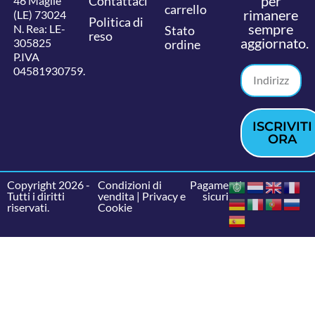
per
Contattaci
46 Maglie
carrello
rimanere
(LE) 73024
Politica di
sempre
N. Rea: LE-
Stato
reso
aggiornato.
305825
ordine
P.IVA
04581930759.
ISCRIVITI
ORA
Copyright 2026 -
Condizioni di
Pagamenti
Tutti i diritti
vendita
|
Privacy e
sicuri
riservati.
Cookie