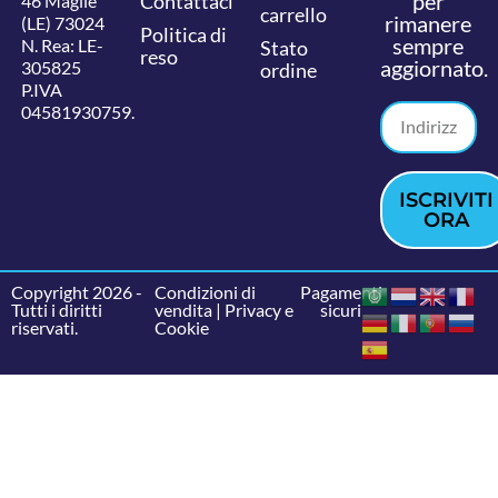
per
Contattaci
46 Maglie
carrello
rimanere
(LE) 73024
Politica di
sempre
N. Rea: LE-
Stato
reso
aggiornato.
305825
ordine
P.IVA
04581930759.
ISCRIVITI
ORA
Copyright 2026 -
Condizioni di
Pagamenti
Tutti i diritti
vendita
|
Privacy e
sicuri
riservati.
Cookie