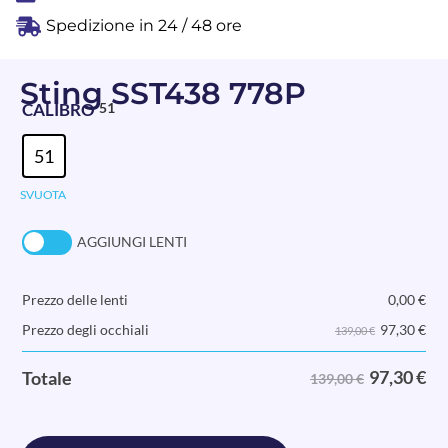
Spedizione in 24 / 48 ore
Sting SST438 778P
CALIBRO
51
51
SVUOTA
AGGIUNGI LENTI
Prezzo delle lenti
0,00
€
97,30
€
Prezzo degli occhiali
139,00 €
97,30
€
Totale
139,00 €