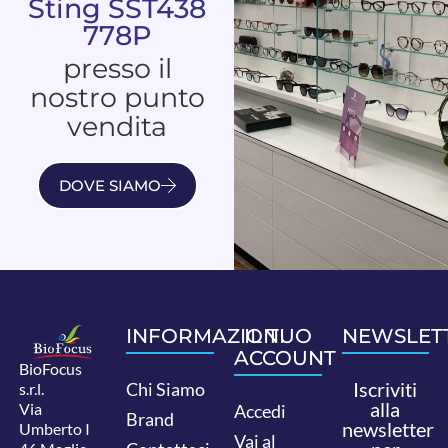
Sting SST438
778P
presso il
nostro punto
vendita
DOVE SIAMO
INFORMAZIONI
IL TUO
NEWSLET
ACCOUNT
BioFocus
Iscriviti
Chi Siamo
s.r.l.
alla
Via
Accedi
Brand
newsletter
Umberto I
Vai al