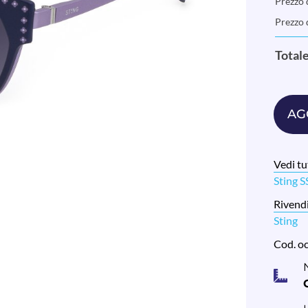
Prezzo d
Prezzo 
Total
AG
Vedi tut
Sting 
Rivendi
Sting
Cod. o