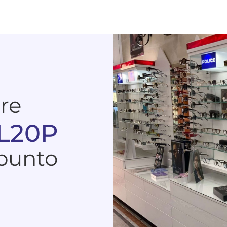
are
 L20P
 punto