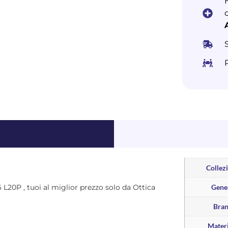
Collez
96 L20P , tuoi al miglior prezzo solo da Ottica
Gene
Bra
Materi