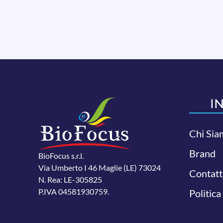
I
Chi Sia
Brand
BioFocus s.r.l.
Via Umberto I 46 Maglie (LE) 73024
Contatt
N. Rea: LE-305825
P.IVA 04581930759.
Politica