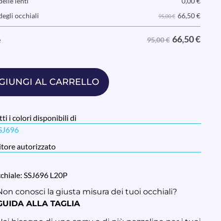
elle lenti
0,00
€
66,50
€
degli occhiali
95,00 €
66,50
€
e
95,00 €
GIUNGI AL CARRELLO
ti i colori disponibili di
SSJ696
tore autorizzato
cchiale: SSJ696 L20P
Non conosci la giusta misura dei tuoi occhiali?
GUIDA ALLA TAGLIA