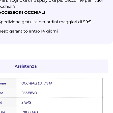
Hai bisogno di uno spray o di più pezzoline per i tuoi
occhiali?
ACCESSORI OCCHIALI
Spedizione gratuita per ordini maggiori di 99€
Reso garantito entro 14 giorni
Assistenza
ione
OCCHIALI DA VISTA
re
BAMBINO
nd
STING
ale
INIETTATO