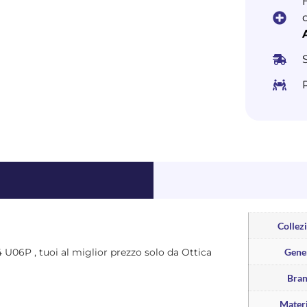
Collez
84 U06P , tuoi al miglior prezzo solo da Ottica
Gene
Bra
Materi