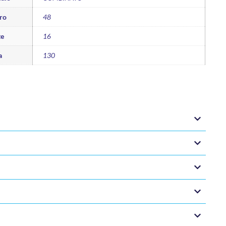
ro
48
te
16
a
130