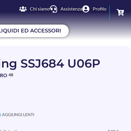
Chi siamo
Assistenza
Profilo
LIQUIDI ED ACCESSORI
ing SSJ684 U06P
BRO
48
AGGIUNGI LENTI