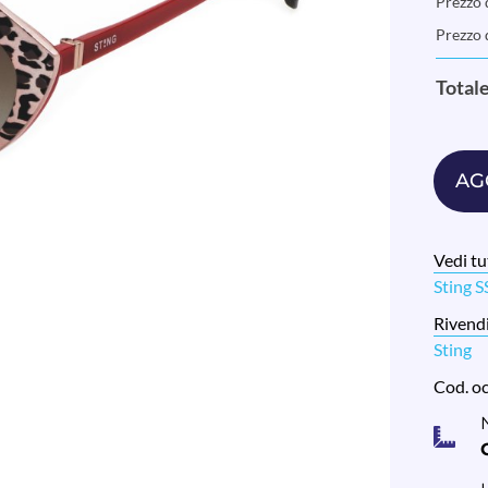
Prezzo d
Prezzo 
Total
AG
Vedi tut
Sting 
Rivendi
Sting
Cod. o