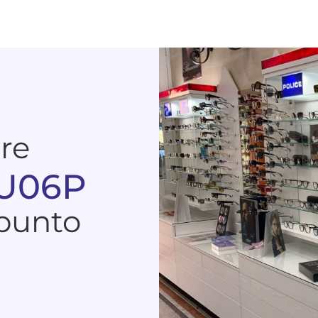
are
 U06P
 punto