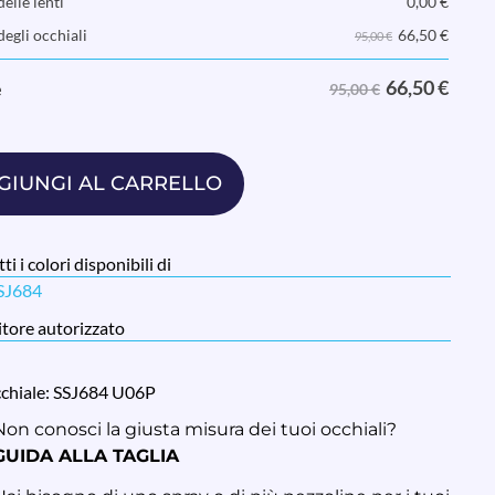
elle lenti
0,00
€
66,50
€
degli occhiali
95,00 €
66,50
€
e
95,00 €
GIUNGI AL CARRELLO
ti i colori disponibili di
SSJ684
tore autorizzato
cchiale: SSJ684 U06P
Non conosci la giusta misura dei tuoi occhiali?
GUIDA ALLA TAGLIA