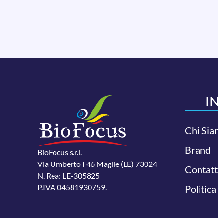
I
Chi Sia
Brand
BioFocus s.r.l.
Via Umberto I 46 Maglie (LE) 73024
Contatt
N. Rea: LE-305825
P.IVA 04581930759.
Politica