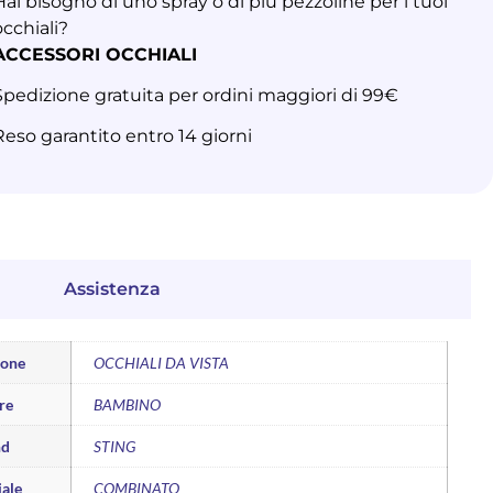
Hai bisogno di uno spray o di più pezzoline per i tuoi
occhiali?
ACCESSORI OCCHIALI
Spedizione gratuita per ordini maggiori di 99€
Reso garantito entro 14 giorni
Assistenza
ione
OCCHIALI DA VISTA
re
BAMBINO
nd
STING
ale
COMBINATO