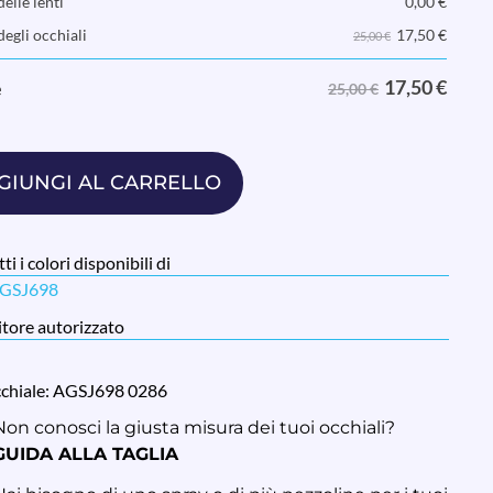
elle lenti
0,00
€
17,50
€
degli occhiali
25,00 €
17,50
€
e
25,00 €
GIUNGI AL CARRELLO
ti i colori disponibili di
AGSJ698
tore autorizzato
cchiale: AGSJ698 0286
Non conosci la giusta misura dei tuoi occhiali?
GUIDA ALLA TAGLIA