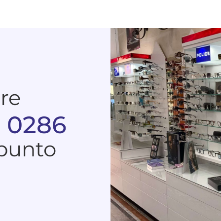
are
 0286
 punto