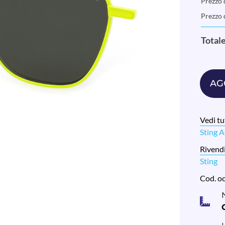
Prezzo d
Prezzo 
Total
AG
Vedi tut
Sting 
Rivendi
Sting
Cod. o