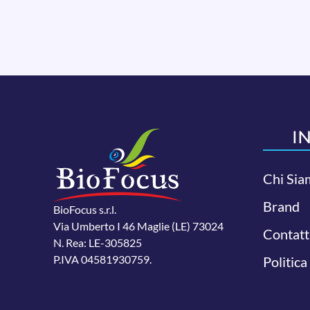
I
Chi Sia
Brand
BioFocus s.r.l.
Via Umberto I 46 Maglie (LE) 73024
Contatt
N. Rea: LE-305825
P.IVA 04581930759.
Politica