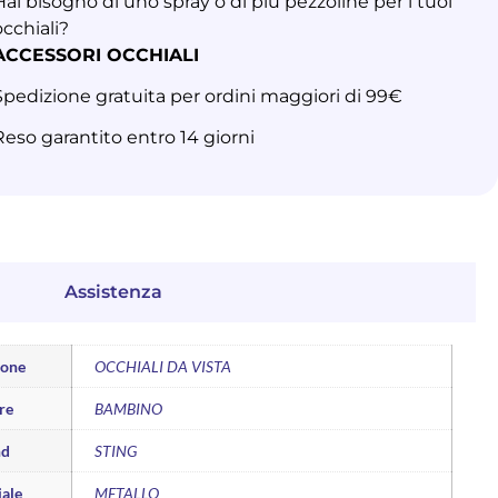
Hai bisogno di uno spray o di più pezzoline per i tuoi
occhiali?
ACCESSORI OCCHIALI
Spedizione gratuita per ordini maggiori di 99€
Reso garantito entro 14 giorni
Assistenza
ione
OCCHIALI DA VISTA
re
BAMBINO
nd
STING
ale
METALLO