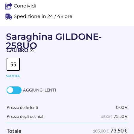
Condividi
Spedizione in 24 / 48 ore
Saraghina GILDONE-
258UO
CALIBRO
55
55
SVUOTA
AGGIUNGI LENTI
Prezzo delle lenti
0,00
€
73,50
€
Prezzo degli occhiali
105,00 €
73,50
€
Totale
105,00 €