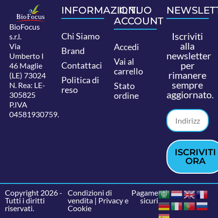
INFORMAZIONI
IL TUO
NEWSLET
ACCOUNT
BioFocus
Iscriviti
Chi Siamo
s.r.l.
alla
Via
Accedi
Brand
newsletter
Umberto I
Vai al
per
Contattaci
46 Maglie
carrello
rimanere
(LE) 73024
Politica di
sempre
N. Rea: LE-
Stato
reso
aggiornato.
305825
ordine
P.IVA
04581930759.
ISCRIVITI
ORA
Copyright 2026 -
Condizioni di
Pagamenti
Tutti i diritti
vendita
|
Privacy e
sicuri
riservati.
Cookie