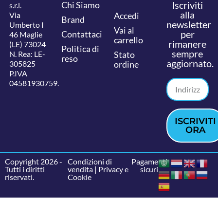
Iscriviti
Chi Siamo
s.r.l.
alla
Via
Accedi
Brand
newsletter
Umberto I
Vai al
per
Contattaci
46 Maglie
carrello
rimanere
(LE) 73024
Politica di
sempre
N. Rea: LE-
Stato
reso
aggiornato.
305825
ordine
P.IVA
04581930759.
ISCRIVITI
ORA
Copyright 2026 -
Condizioni di
Pagamenti
Tutti i diritti
vendita
|
Privacy e
sicuri
riservati.
Cookie