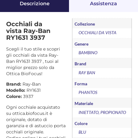
Descrizione
Assistenza
Occhiali da
Collezione
vista Ray-Ban
OCCHIALI DA VISTA
RY1631 3937
Genere
Scegli il tuo stile e scopri
BAMBINO
gli occhiali da vista Ray-
Ban RY1631 3937 , tuoi al
Brand
miglior prezzo solo da
RAY BAN
Ottica BioFocus!
Forma
Brand:
Ray-Ban
Modello:
RY1631
PHANTOS
Colore:
3937
Materiale
Ogni occhiale acquistato
INIETTATO, PROPIONATO
su ottica.biofocus.it è
originale, dotato di
Colore
garanzia e di astuccio porta
occhiali originale.
BLU
Ordina online i tuoi occhiali