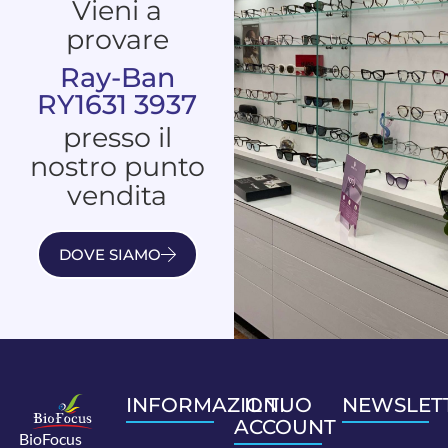
Vieni a
provare
Ray-Ban
RY1631 3937
presso il
nostro punto
vendita
DOVE SIAMO
INFORMAZIONI
IL TUO
NEWSLET
ACCOUNT
BioFocus