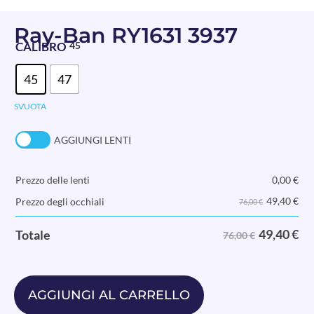
Ray-Ban RY1631 3937
CALIBRO
45
45
47
SVUOTA
AGGIUNGI LENTI
Prezzo delle lenti
0,00
€
49,40
€
Prezzo degli occhiali
76,00 €
49,40
€
Totale
76,00 €
AGGIUNGI AL CARRELLO