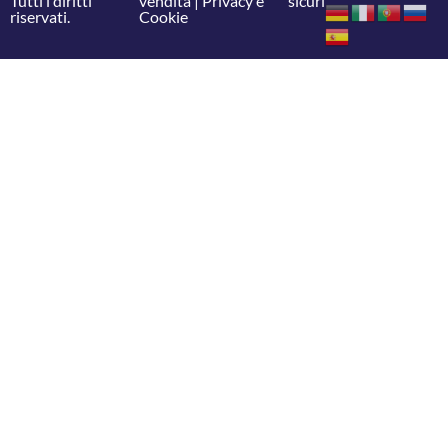
Tutti i diritti
vendita
|
Privacy e
sicuri
riservati.
Cookie