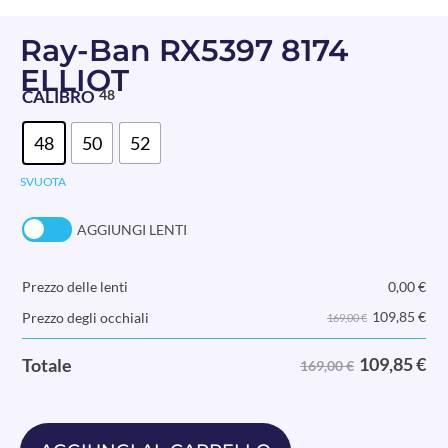
Ray-Ban RX5397 8174
ELLIOT
CALIBRO
48
48
50
52
SVUOTA
AGGIUNGI LENTI
Prezzo delle lenti
0,00
€
109,85
€
Prezzo degli occhiali
169,00 €
109,85
€
Totale
169,00 €