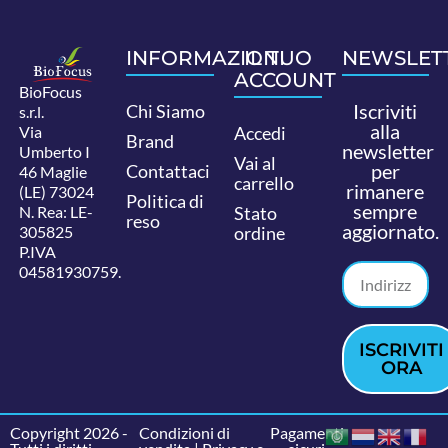
INFORMAZIONI
IL TUO
NEWSLET
ACCOUNT
BioFocus
Iscriviti
Chi Siamo
s.r.l.
alla
Via
Accedi
Brand
newsletter
Umberto I
Vai al
per
Contattaci
46 Maglie
carrello
rimanere
(LE) 73024
Politica di
sempre
N. Rea: LE-
Stato
reso
aggiornato.
305825
ordine
P.IVA
04581930759.
ISCRIVITI
ORA
Copyright 2026 -
Condizioni di
Pagamenti