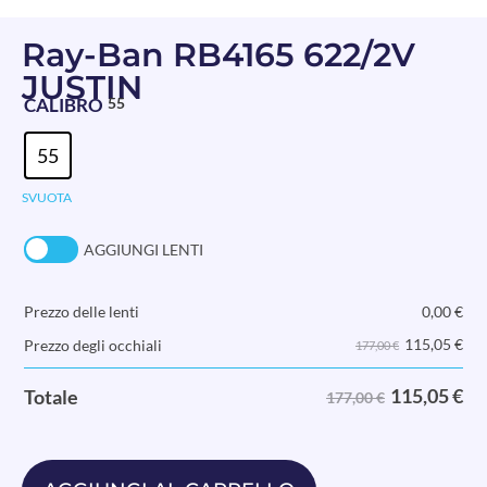
Ray-Ban RB4165 622/2V
JUSTIN
CALIBRO
55
55
SVUOTA
AGGIUNGI LENTI
Prezzo delle lenti
0,00
€
115,05
€
Prezzo degli occhiali
177,00 €
115,05
€
Totale
177,00 €