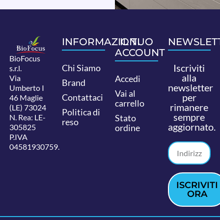
INFORMAZIONI
IL TUO
NEWSLET
ACCOUNT
BioFocus
Iscriviti
Chi Siamo
s.r.l.
alla
Via
Accedi
Brand
newsletter
Umberto I
Vai al
per
Contattaci
46 Maglie
carrello
rimanere
(LE) 73024
Politica di
sempre
N. Rea: LE-
Stato
reso
aggiornato.
305825
ordine
P.IVA
04581930759.
ISCRIVITI
ORA