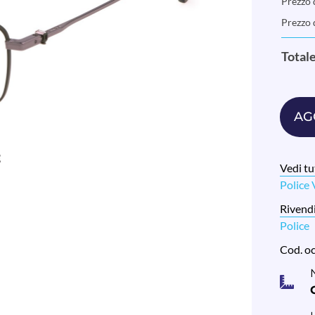
Prezzo d
Prezzo 
Total
AG
Vedi tut
Police
Rivendi
Police
Cod. o