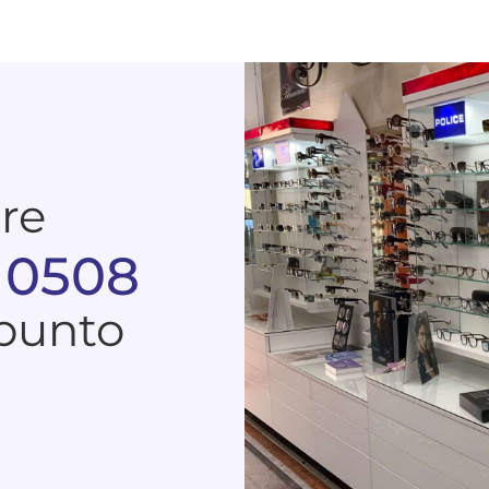
are
 0508
 punto