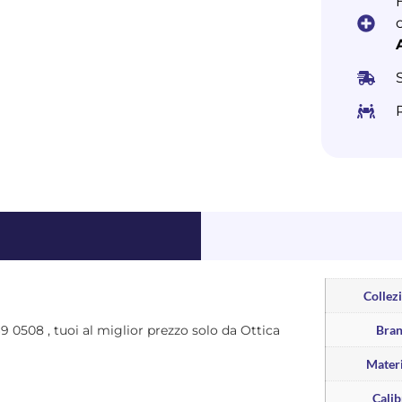
Collez
L69 0508 , tuoi al miglior prezzo solo da Ottica
Bra
Materi
Calib