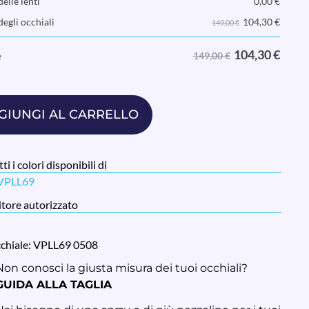
elle lenti
0,00
€
104,30
€
degli occhiali
149,00 €
104,30
€
e
149,00 €
GIUNGI AL CARRELLO
ti i colori disponibili di
 VPLL69
tore autorizzato
cchiale: VPLL69 0508
Non conosci la giusta misura dei tuoi occhiali?
GUIDA ALLA TAGLIA