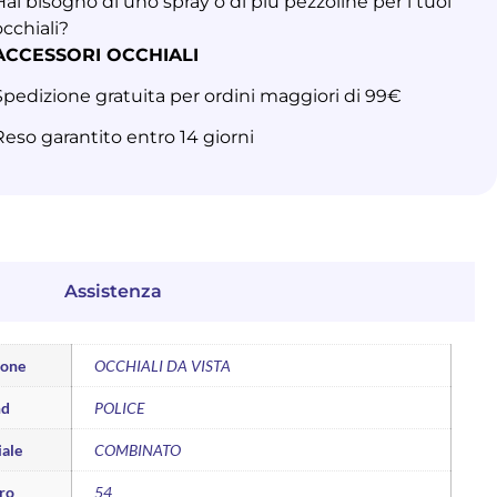
Hai bisogno di uno spray o di più pezzoline per i tuoi
occhiali?
ACCESSORI OCCHIALI
Spedizione gratuita per ordini maggiori di 99€
Reso garantito entro 14 giorni
Assistenza
ione
OCCHIALI DA VISTA
nd
POLICE
ale
COMBINATO
ro
54