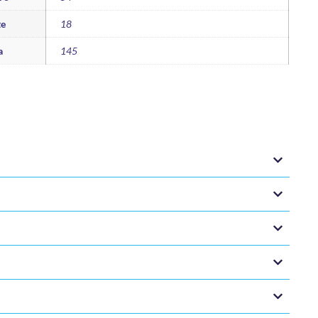
te
18
a
145