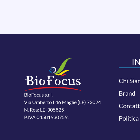
I
Chi Sia
Brand
BioFocus s.r.l.
Via Umberto I 46 Maglie (LE) 73024
Contatt
N. Rea: LE-305825
P.IVA 04581930759.
Politica