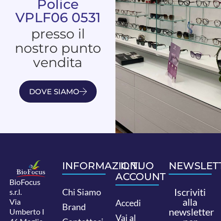
Police
VPLF06 0531
presso il
nostro punto
vendita
DOVE SIAMO
INFORMAZIONI
IL TUO
NEWSLET
ACCOUNT
BioFocus
Iscriviti
Chi Siamo
s.r.l.
alla
Via
Accedi
Brand
newsletter
Umberto I
Vai al