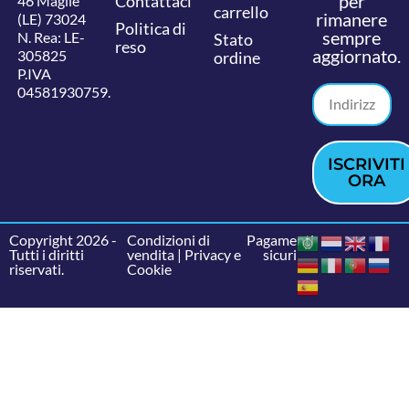
per
Contattaci
46 Maglie
carrello
rimanere
(LE) 73024
Politica di
sempre
N. Rea: LE-
Stato
reso
aggiornato.
305825
ordine
P.IVA
04581930759.
ISCRIVITI
ORA
Copyright 2026 -
Condizioni di
Pagamenti
Tutti i diritti
vendita
|
Privacy e
sicuri
riservati.
Cookie