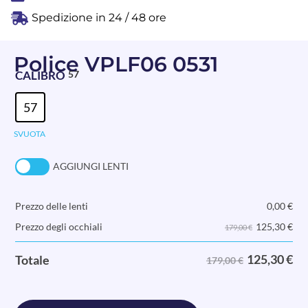
Spedizione in 24 / 48 ore
Police VPLF06 0531
CALIBRO
57
57
SVUOTA
AGGIUNGI LENTI
Prezzo delle lenti
0,00
€
125,30
€
Prezzo degli occhiali
179,00 €
125,30
€
Totale
179,00 €